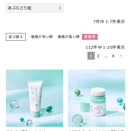
あぶらとり紙
特集
7
件中
1
-
7
件表示
お知らせ
並び替え
価格が安い順
価格が高い順
新着順
ご利用ガイド
112
件中
1
-
20
件表示
1
2
…
6
お客さま向け窓口(お問い合わせ)
企業さま向け窓口
メディアさま向け窓口
店舗情報