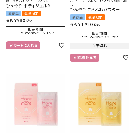
ほてったお肌をクールダウン
おでこにポンポン、ひんやり＆前髪お直
し
ひんやり ボディジェルR
ひんやり さらふわパウダー
新商品
数量限定
新商品
数量限定
¥
980
価格
税込
¥
1,980
価格
税込
販売期間
〜
2026/09/15 23:59
販売期間
〜
2026/09/15 23:59
カートに入れる
在庫切れ
詳細を見る