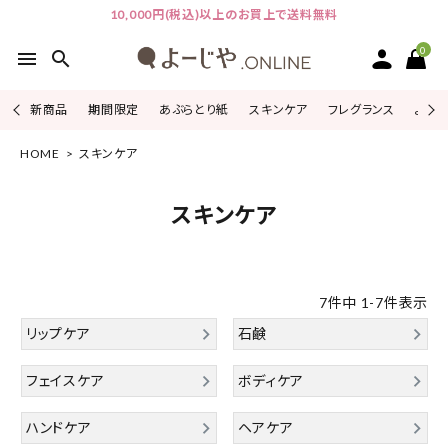
10,000円(税込)以上のお買上で送料無料
0
menu
search
新商品
期間限定
あぶらとり紙
スキンケア
フレグランス
よじこ
HOME
スキンケア
ACCOUNT MENU
ようこそ ゲスト 様
スキンケア
ログイン
会員登録
ピックアップ
7
件中
1
-
7
件表示
カテゴリーから探す
リップケア
石鹸
フェイスケア
ボディケア
シリーズから探す
ハンドケア
ヘアケア
よーじやについて