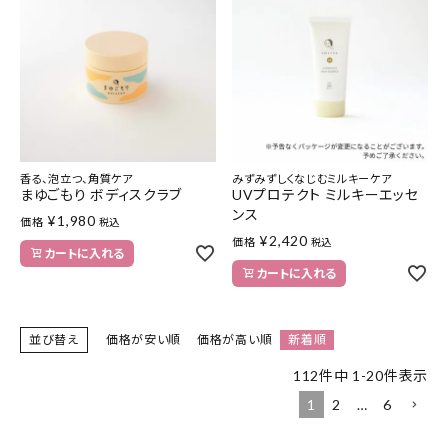
香る、泡立つ、角質ケア
みずみずしくなじむミルキーケア
まゆごもり ボディスクラブ
UVプロテクト ミルキーエッセ
ンス
¥
1,980
価格
税込
¥
2,420
価格
税込
カートに入れる
カートに入れる
並び替え
価格が安い順
価格が高い順
新着順
112
件中
1
-
20
件表示
1
2
…
6