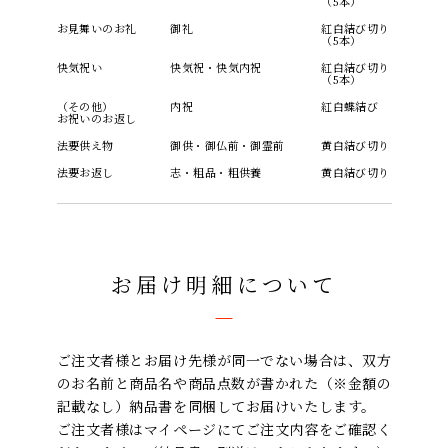
（5本）
お見舞いのお礼
御礼
紅白結び切り
（5本）
快気祝い
快気祝・快気内祝
紅白結び切り
（5本）
（その他）
内祝
紅白蝶結び
お祝いのお返し
法要供え物
御供・御仏前・御霊前
黄白結び切り
法要お返し
志・粗品・粗供養
黄白結び切り
お届け明細について
ご注文者様とお届け先様が同一でない場合は、双方
のお名前と商品名や商品点数が書かれた（※金額の
記載なし）納品書を同梱してお届けいたします。
ご注文者様はマイページにてご注文内容をご確認く