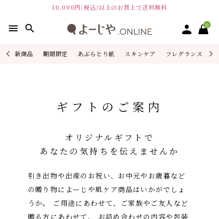
10,000円(税込)以上のお買上で送料無料
0
menu
search
新商品
期間限定
あぶらとり紙
スキンケア
フレグランス
よ
ACCOUNT MENU
ようこそ ゲスト 様
ギフトのご案内
ログイン
会員登録
オリジナルギフトで
ピックアップ
あなたの気持ちを
伝えませんか
カテゴリーから探す
引き出物や出産のお祝い、お中元やお歳暮など
シリーズから探す
の贈り物によーじや肌ケア商品はいかがでしょ
うか。
ご用途にあわせて、ご家族やご友人など
よーじやについて
贈る方にあわせて、
お詰め合わせの内容や包装