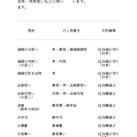
全快・快気祝いなどに用い
います。
ます。
用途
のし表書き
水引種類
結婚のお祝い
寿・御祝・御結婚御祝
紅白結び切り
（10本）
結婚の内祝い
寿・内祝
紅白結び切り
（お返し）
（10本）
結婚式引き出物
寿
紅白結び切り
（10本）
出産祝い
御祝・寿・出産御祝い
紅白蝶結び
出産内祝い
内祝・寿・出産内祝
紅白蝶結び
（お返し）
迎春
御年賀・御年始
紅白蝶結び
（新年の挨拶）
お中元
御中元
紅白蝶結び
お歳暮
御歳暮
紅白蝶結び
お見舞い
御見舞い
紅白結び切り