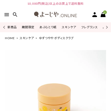
10,000円(税込)以上のお買上で送料無料
0
menu
search
新商品
期間限定
あぶらとり紙
スキンケア
フレグランス
よじこ
HOME
スキンケア
ゆずつやや ボディスクラブ
ACCOUNT MENU
ようこそ ゲスト 様
ログイン
会員登録
ピックアップ
カテゴリーから探す
シリーズから探す
よーじやについて