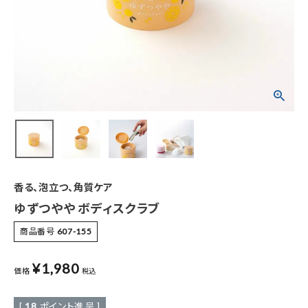
特集
お知らせ
ご利用ガイド
お客さま向け窓口(お問い合わせ)
企業さま向け窓口
香る、泡立つ、角質ケア
メディアさま向け窓口
ゆずつやや ボディスクラブ
商品番号
607-155
店舗情報
¥
1,980
価格
税込
[
18
ポイント進呈 ]