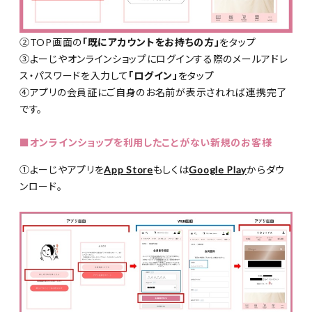
②TOP画面の
「既にアカウントをお持ちの方」
をタップ
③よーじやオンラインショップにログインする際のメールアドレ
ス・パスワードを入力して
「ログイン」
をタップ
④アプリの会員証にご自身のお名前が表示されれば連携完了
です。
■オンラインショップを利用したことがない新規のお客様
①よーじやアプリを
App Store
もしくは
Google Play
からダウ
ンロード。