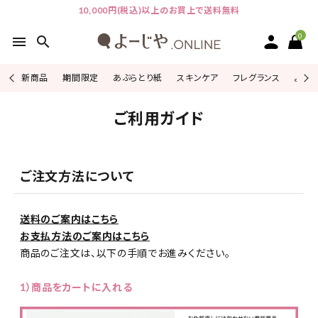
10,000円(税込)以上のお買上で送料無料
0
menu
search
新商品
期間限定
あぶらとり紙
スキンケア
フレグランス
よじこ
ACCOUNT MENU
ご利用ガイド
ようこそ ゲスト 様
ログイン
会員登録
ご注文方法について
ピックアップ
送料のご案内はこちら
お支払方法のご案内はこちら
カテゴリーから探す
商品のご注文は、以下の手順でお進みください。
シリーズから探す
1）商品をカートに入れる
よーじやについて