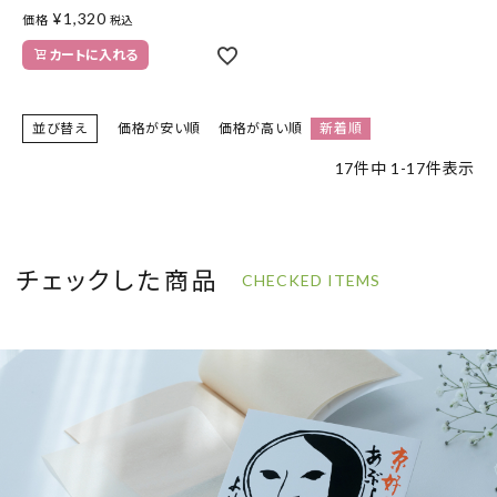
¥
1,320
価格
税込
カートに入れる
並び替え
価格が安い順
価格が高い順
新着順
17
件中
1
-
17
件表示
チェックした商品
CHECKED ITEMS