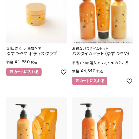
特集
お知らせ
ご利用ガイド
香る、泡立つ、角質ケア
お得なバスタイムセット
ゆずつやや ボディスクラブ
バスタイムセット（ゆずつやや）
お客さま向け窓口(お問い合わせ)
¥
1,980
価格
税込
¥
7,590
のところ
単品ずつの購入で
¥
6,540
価格
税込
カートに入れる
企業さま向け窓口
カートに入れる
メディアさま向け窓口
店舗情報