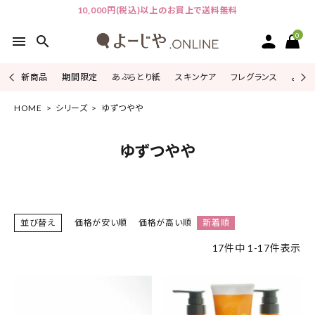
10,000円(税込)以上のお買上で送料無料
0
menu
search
新商品
期間限定
あぶらとり紙
スキンケア
フレグランス
よじこ
HOME
シリーズ
ゆずつやや
ACCOUNT MENU
ようこそ ゲスト 様
ゆずつやや
ログイン
会員登録
ピックアップ
並び替え
価格が安い順
価格が高い順
新着順
カテゴリーから探す
17
件中
1
-
17
件表示
シリーズから探す
よーじやについて