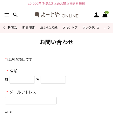
10,000円(税込)以上のお買上で送料無料
0
menu
search
新商品
期間限定
あぶらとり紙
スキンケア
フレグランス
よじこ
ACCOUNT MENU
お問い合わせ
ようこそ ゲスト 様
ログイン
会員登録
*
は必須項目です
*
名前
ピックアップ
姓
名
カテゴリーから探す
*
メールアドレス
シリーズから探す
よーじやについて
性別