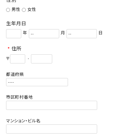
男性
女性
特集
生年月日
お知らせ
年
月
日
ご利用ガイド
*
住所
お客さま向け窓口(お問い合わせ)
〒
-
企業さま向け窓口
都道府県
メディアさま向け窓口
市区町村番地
店舗情報
マンション・ビル名