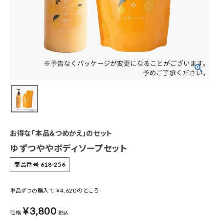
特集
お知らせ
ご利用ガイド
お客さま向け窓口(お問い合わせ)
企業さま向け窓口
お得な「本品＆つめかえ」のセット
メディアさま向け窓口
ゆずつややボディソープセット
商品番号
618-256
店舗情報
¥
4,620
のところ
単品ずつの購入で
¥
3,800
価格
税込