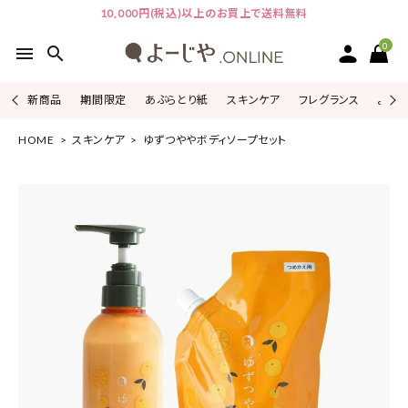
10,000円(税込)以上のお買上で送料無料
0
menu
search
新商品
期間限定
あぶらとり紙
スキンケア
フレグランス
よじこ
HOME
スキンケア
ゆずつややボディソープセット
ACCOUNT MENU
ようこそ ゲスト 様
ログイン
会員登録
ピックアップ
カテゴリーから探す
シリーズから探す
よーじやについて