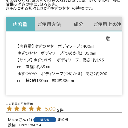
その香りなら、気分を切り替えられるはず。風向きが変わる予感。
甘酸っぱさの中に、ほろ苦さ。
きゅんとする初々しさが「ゆずつやや」の特権です。
内容量
ご使用方法
成分
ご使用上の注
意
【内容量】ゆずつやや ボディソープ：400ml
ゆずつやや ボディソープ(つめかえ)：350ml
【サイズ】ゆずつやや ボディソープ…高さ：約195
㎜ 直径：約65㎜
ゆずつやや ボディソープ(つめかえ)…高さ：約200
㎜ 横：約130㎜ 幅：約38mm
5.00
2
Mako
1
非公開
購入者
投稿日
2025/04/14