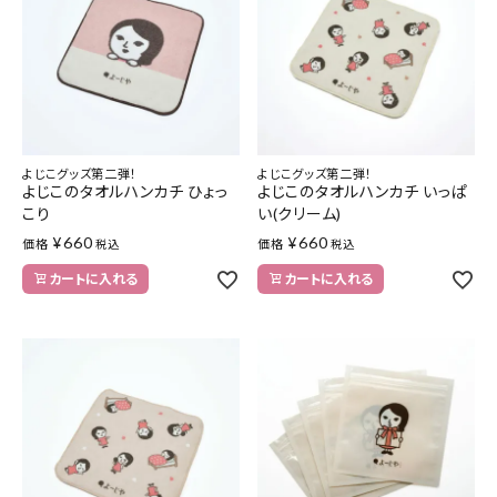
特集
お知らせ
ご利用ガイド
よじこグッズ第二弾！
よじこグッズ第二弾！
よじこのタオルハンカチ ひょっ
よじこのタオルハンカチ いっぱ
お客さま向け窓口(お問い合わせ)
こり
い(クリーム)
¥
660
¥
660
価格
価格
税込
税込
企業さま向け窓口
カートに入れる
カートに入れる
メディアさま向け窓口
店舗情報