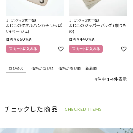
よじこグッズ第二弾！
よじこグッズ第二弾！
よじこのタオルハンカチ いっぱ
よじこのジッパーバッグ (贈りも
い(ベージュ)
の)
¥
660
¥
440
価格
価格
税込
税込
カートに入れる
カートに入れる
並び替え
価格が安い順
価格が高い順
新着順
4
件中
1
-
4
件表示
チェックした商品
CHECKED ITEMS