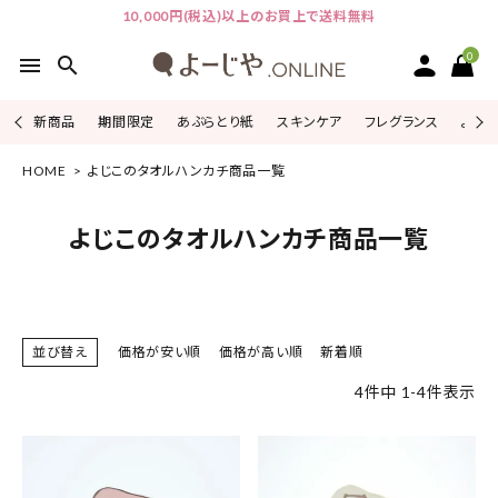
10,000円(税込)以上のお買上で送料無料
0
menu
search
新商品
期間限定
あぶらとり紙
スキンケア
フレグランス
よじこ
HOME
よじこのタオルハンカチ商品一覧
ACCOUNT MENU
ようこそ ゲスト 様
よじこのタオルハンカチ商品一覧
ログイン
会員登録
ピックアップ
並び替え
価格が安い順
価格が高い順
新着順
カテゴリーから探す
4
件中
1
-
4
件表示
シリーズから探す
よーじやについて