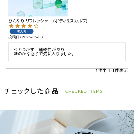
特集
ひんやり リフレッシャー (ボディ＆スカルプ)
お知らせ
購入者
投稿日
2026/06/08
ご利用ガイド
べとつかず　速乾性があり

ほのかな香りで気に入りました。
お客さま向け窓口(お問い合わせ)
1
件中
1
-
1
件表示
企業さま向け窓口
メディアさま向け窓口
チェックした商品
CHECKED ITEMS
店舗情報