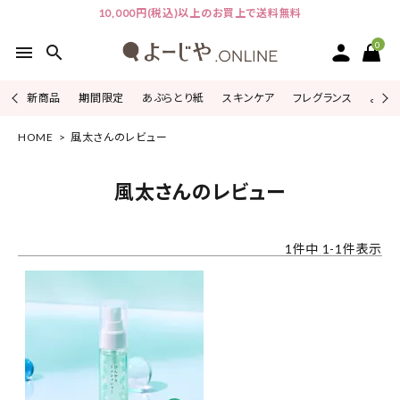
10,000円(税込)以上のお買上で送料無料
0
menu
search
新商品
期間限定
あぶらとり紙
スキンケア
フレグランス
よじこ
HOME
風太さんのレビュー
ACCOUNT MENU
ようこそ ゲスト 様
風太さんのレビュー
ログイン
会員登録
1
件中
1
-
1
件表示
ピックアップ
カテゴリーから探す
シリーズから探す
よーじやについて