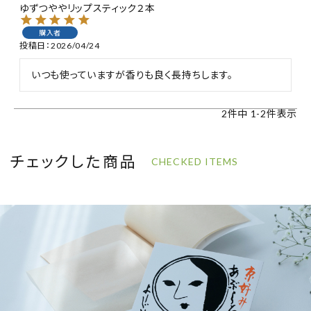
ゆずつややリップスティック２本
購入者
投稿日
2026/04/24
いつも使っていますが香りも良く長持ちします。
2
件中
1
-
2
件表示
チェックした商品
CHECKED ITEMS