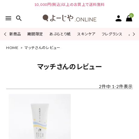
10,000円(税込)以上のお買上で送料無料
0
menu
search
新商品
期間限定
あぶらとり紙
スキンケア
フレグランス
よじこ
HOME
マッチさんのレビュー
ACCOUNT MENU
ようこそ ゲスト 様
マッチさんのレビュー
ログイン
会員登録
2
件中
1
-
2
件表示
ピックアップ
カテゴリーから探す
シリーズから探す
よーじやについて