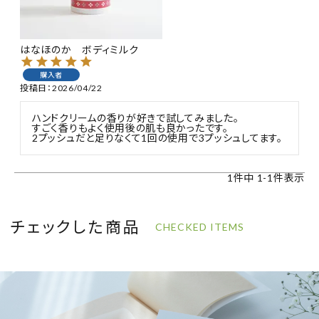
特集
はなほのか ボディミルク
お知らせ
購入者
投稿日
2026/04/22
ご利用ガイド
ハンドクリームの香りが好きで試してみました。

すごく香りもよく使用後の肌も良かったです。

お客さま向け窓口(お問い合わせ)
2プッシュだと足りなくて1回の使用で3プッシュしてます。
企業さま向け窓口
1
件中
1
-
1
件表示
メディアさま向け窓口
チェックした商品
CHECKED ITEMS
店舗情報