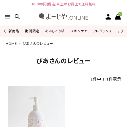
10,000円(税込)以上のお買上で送料無料
0
menu
search
新商品
期間限定
あぶらとり紙
スキンケア
フレグランス
よじこ
HOME
ぴあさんのレビュー
ACCOUNT MENU
ようこそ ゲスト 様
ぴあさんのレビュー
ログイン
会員登録
1
件中
1
-
1
件表示
ピックアップ
カテゴリーから探す
シリーズから探す
よーじやについて