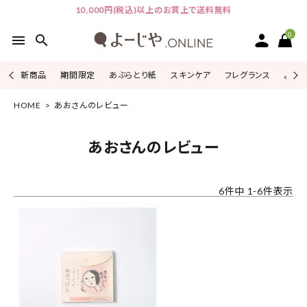
10,000円(税込)以上のお買上で送料無料
0
menu
search
新商品
期間限定
あぶらとり紙
スキンケア
フレグランス
よじこ
HOME
あおさんのレビュー
ACCOUNT MENU
ようこそ ゲスト 様
あおさんのレビュー
ログイン
会員登録
6
件中
1
-
6
件表示
ピックアップ
カテゴリーから探す
シリーズから探す
よーじやについて