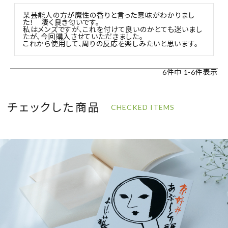
某芸能人の方が魔性の香りと言った意味がわかりまし
た！　凄く良き匂いです。

私はメンズですが、これを付けて良いのかとても迷いまし
たが、今回購入させていただきました。

これから使用して、周りの反応を楽しみたいと思います。
6
件中
1
-
6
件表示
チェックした商品
CHECKED ITEMS