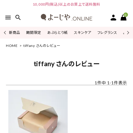
10,000円(税込)以上のお買上で送料無料
0
menu
search
新商品
期間限定
あぶらとり紙
スキンケア
フレグランス
よじこ
HOME
tiffany さんのレビュー
ACCOUNT MENU
ようこそ ゲスト 様
tiffany さんのレビュー
ログイン
会員登録
1
件中
1
-
1
件表示
ピックアップ
カテゴリーから探す
シリーズから探す
よーじやについて