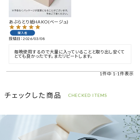
特集
あぶらとり紙HAKO(ベージュ)
お知らせ
購入者
投稿日
2026/03/08
ご利用ガイド
毎晩使用するので大量に入っていることと取り出し安くて
とても良かったです。またリピートします。
お客さま向け窓口(お問い合わせ)
1
件中
1
-
1
件表示
企業さま向け窓口
メディアさま向け窓口
チェックした商品
CHECKED ITEMS
店舗情報