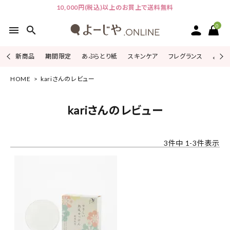
10,000円(税込)以上のお買上で送料無料
0
menu
search
新商品
期間限定
あぶらとり紙
スキンケア
フレグランス
よじこ
HOME
kariさんのレビュー
ACCOUNT MENU
ようこそ ゲスト 様
kariさんのレビュー
ログイン
会員登録
3
件中
1
-
3
件表示
ピックアップ
カテゴリーから探す
シリーズから探す
よーじやについて