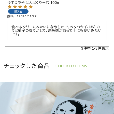
ゆずつやや はんどくりーむ 100g
購入者
投稿日
2026/01/27
食べるクリームみたいになめらかで、ベタつかず、ほんの
りと柚子の香りがして、高級感があって手にも良いみたい
です。
3
件中
1
-
3
件表示
チェックした商品
CHECKED ITEMS