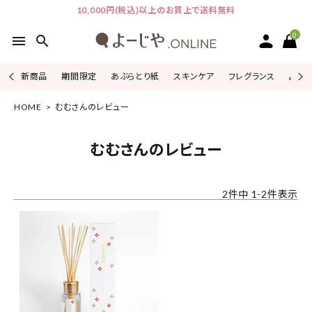
10,000円(税込)以上のお買上で送料無料
0
menu
search
新商品
期間限定
あぶらとり紙
スキンケア
フレグランス
よじこ
HOME
むむさんのレビュー
ACCOUNT MENU
ようこそ ゲスト 様
むむさんのレビュー
ログイン
会員登録
2
件中
1
-
2
件表示
ピックアップ
カテゴリーから探す
シリーズから探す
よーじやについて