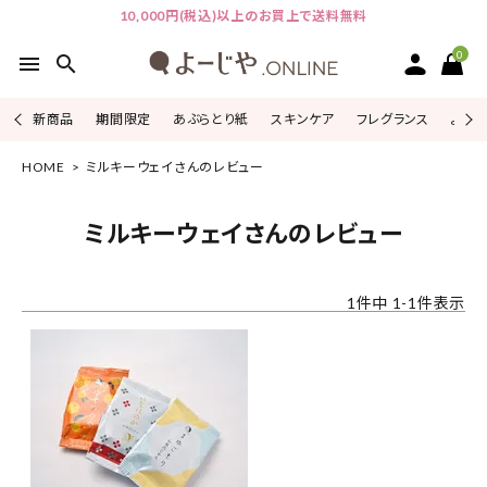
10,000円(税込)以上のお買上で送料無料
0
menu
search
新商品
期間限定
あぶらとり紙
スキンケア
フレグランス
よじこ
HOME
ミルキーウェイさんのレビュー
ACCOUNT MENU
ようこそ ゲスト 様
ミルキーウェイさんのレビュー
ログイン
会員登録
1
件中
1
-
1
件表示
ピックアップ
カテゴリーから探す
シリーズから探す
よーじやについて