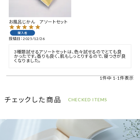
特集
お風呂じかん アソートセット
お知らせ
購入者
投稿日
2025/12/26
ご利用ガイド
3種類試せるアソートセットは、色々試せるのでとても良
かったです。香りも良く、肌もしっとりするので、寝つきが良
お客さま向け窓口(お問い合わせ)
くなりました。
企業さま向け窓口
1
件中
1
-
1
件表示
メディアさま向け窓口
チェックした商品
CHECKED ITEMS
店舗情報