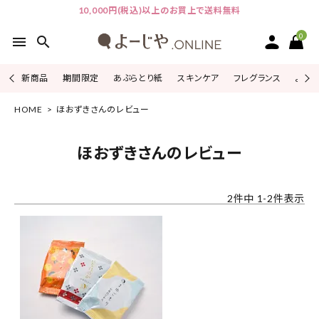
10,000円(税込)以上のお買上で送料無料
0
menu
search
新商品
期間限定
あぶらとり紙
スキンケア
フレグランス
よじこ
HOME
ほおずきさんのレビュー
ACCOUNT MENU
ようこそ ゲスト 様
ほおずきさんのレビュー
ログイン
会員登録
2
件中
1
-
2
件表示
ピックアップ
カテゴリーから探す
シリーズから探す
よーじやについて