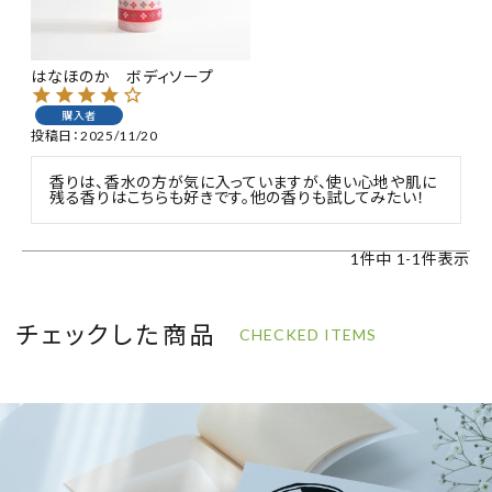
特集
はなほのか ボディソープ
お知らせ
購入者
投稿日
2025/11/20
ご利用ガイド
香りは、香水の方が気に入っていますが、使い心地や肌に
残る香りはこちらも好きです。他の香りも試してみたい！
お客さま向け窓口(お問い合わせ)
1
件中
1
-
1
件表示
企業さま向け窓口
メディアさま向け窓口
チェックした商品
CHECKED ITEMS
店舗情報