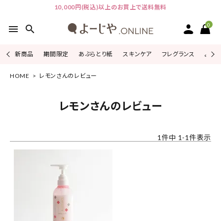
10,000円(税込)以上のお買上で送料無料
0
menu
search
新商品
期間限定
あぶらとり紙
スキンケア
フレグランス
よじこ
HOME
レモンさんのレビュー
ACCOUNT MENU
ようこそ ゲスト 様
レモンさんのレビュー
ログイン
会員登録
1
件中
1
-
1
件表示
ピックアップ
カテゴリーから探す
シリーズから探す
よーじやについて