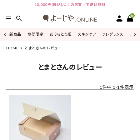
10,000円(税込)以上のお買上で送料無料
0
menu
search
新商品
期間限定
あぶらとり紙
スキンケア
フレグランス
よじこ
HOME
とまとさんのレビュー
ACCOUNT MENU
ようこそ ゲスト 様
とまとさんのレビュー
ログイン
会員登録
1
件中
1
-
1
件表示
ピックアップ
カテゴリーから探す
シリーズから探す
よーじやについて