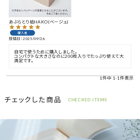
特集
あぶらとり紙HAKO(ベージュ)
お知らせ
購入者
投稿日
2025/09/26
ご利用ガイド
自宅で使うために購入しました。

コンパクトな大きさなのに200枚入りでたっぷり使えて大
お客さま向け窓口(お問い合わせ)
満足です。
企業さま向け窓口
1
件中
1
-
1
件表示
メディアさま向け窓口
チェックした商品
CHECKED ITEMS
店舗情報