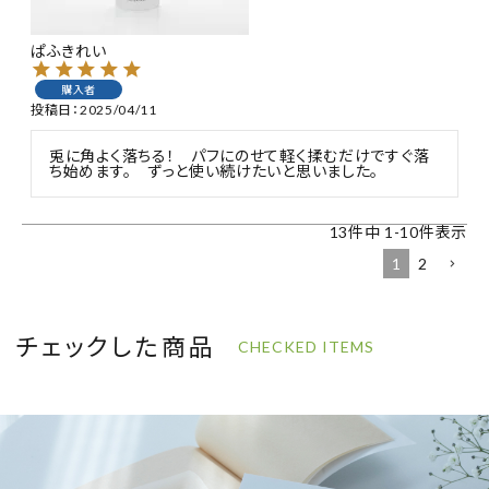
ぱふきれい
購入者
投稿日
2025/04/11
兎に角よく落ちる！　パフにのせて軽く揉むだけですぐ落
ち始めます。　ずっと使い続けたいと思いました。
13
件中
1
-
10
件表示
1
2
チェックした商品
CHECKED ITEMS