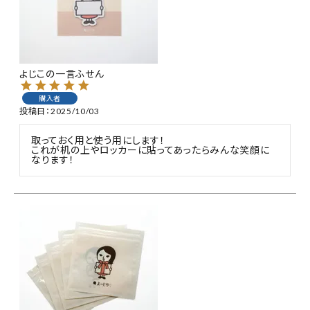
特集
お知らせ
よじこの一言ふせん
ご利用ガイド
購入者
投稿日
2025/10/03
お客さま向け窓口(お問い合わせ)
取っておく用と使う用にします！

これが机の上やロッカーに貼ってあったらみんな笑顔に
なります！
企業さま向け窓口
メディアさま向け窓口
店舗情報