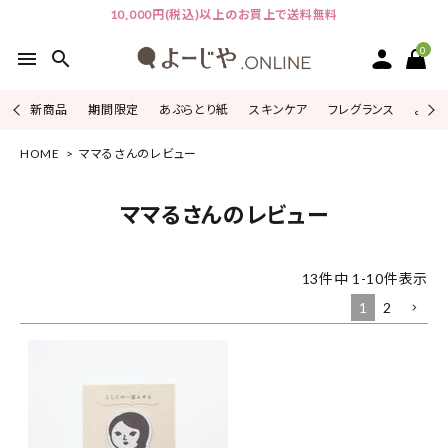
10,000円(税込)以上のお買上で送料無料
0
menu
search
新商品
期間限定
あぶらとり紙
スキンケア
フレグランス
よじこ
HOME
ママるさんのレビュー
ACCOUNT MENU
ようこそ ゲスト 様
ママるさんのレビュー
ログイン
会員登録
13
件中
1
-
10
件表示
ピックアップ
1
2
カテゴリーから探す
シリーズから探す
よーじやについて