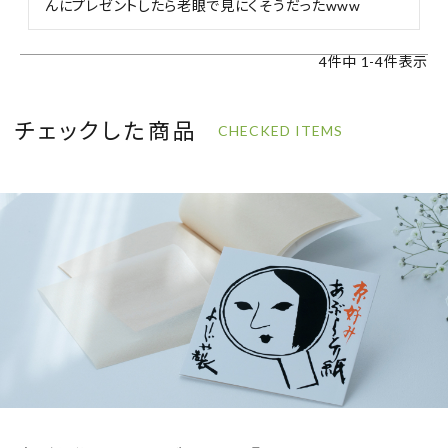
んにプレゼントしたら老眼で見にくそうだったwww
4
件中
1
-
4
件表示
チェックした商品
CHECKED ITEMS