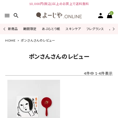
10,000円(税込)以上のお買上で送料無料
0
menu
search
新商品
期間限定
あぶらとり紙
スキンケア
フレグランス
よじこ
HOME
ポンさんさんのレビュー
ACCOUNT MENU
ようこそ ゲスト 様
ポンさんさんのレビュー
ログイン
会員登録
4
件中
1
-
4
件表示
ピックアップ
カテゴリーから探す
シリーズから探す
よーじやについて