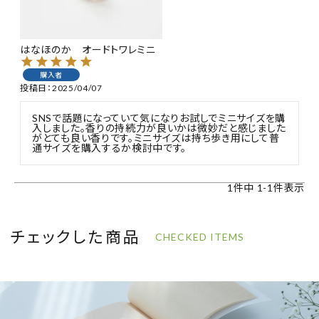
特集
はなほのか オードトワレミニ
お知らせ
購入者
投稿日
2025/04/07
ご利用ガイド
SNSで話題になっていて気になりお試しでミニサイズを購
入しました。香りの持続力が良いかは微妙だと感じました
お客さま向け窓口(お問い合わせ)
がとても良い香りです。ミニサイズは持ち歩き用にして普
通サイズを購入するか検討中です。
企業さま向け窓口
1
件中
1
-
1
件表示
メディアさま向け窓口
チェックした商品
CHECKED ITEMS
店舗情報