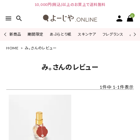
10,000円(税込)以上のお買上で送料無料
0
menu
search
新商品
期間限定
あぶらとり紙
スキンケア
フレグランス
よじこ
HOME
み。さんのレビュー
ACCOUNT MENU
ようこそ ゲスト 様
み。さんのレビュー
ログイン
会員登録
1
件中
1
-
1
件表示
ピックアップ
カテゴリーから探す
シリーズから探す
よーじやについて