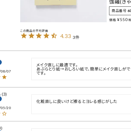
伽羅(き
商品番号
6
¥
550
価格
4.33
3
メイク直しに最適です。

あぶらとり紙→おしろい紙で、簡単にメイク直しが
/08/07
です。
3
化粧直しに良いけど擦るとヨレる感じがした
/05/20
8