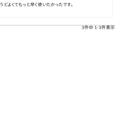
うどよくてもっと早く使いたかったです。
3
件中
1
-
3
件表示