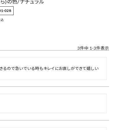
ゃら)の色/ナチュラル
01-028
税込
3
件中
1
-
3
件表示
できるので急いでいる時もキレイにお直しができて嬉しい