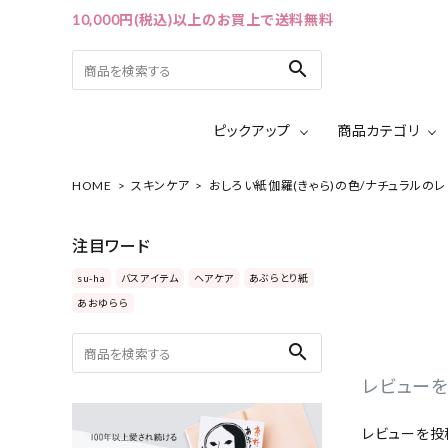
10,000円(税込)以上のお買上で送料無料
search
ピックアップ
商品カテゴリ
HOME
スキンケア
おしろい紙伽羅(きゃら)の色/ナチュラルの
ACCOUNT MENU
ようこそ ゲスト 様
注目ワード
ログイン
会員登録
su-ha
バスアイテム
ヘアケア
あぶらとり紙
あおゆらら
ピックアップ
search
カテゴリーから探す
レビューを
シリーズから探す
レビューを投