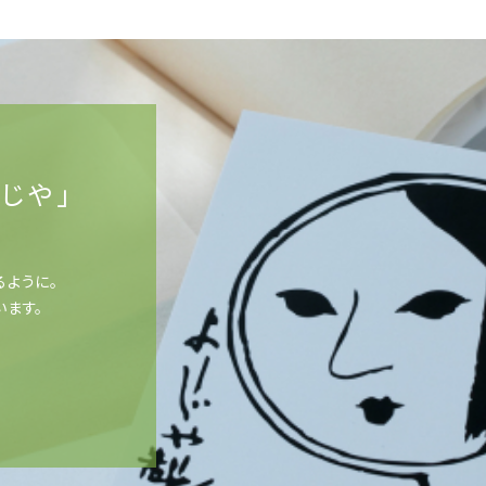
じや」
るように。
います。