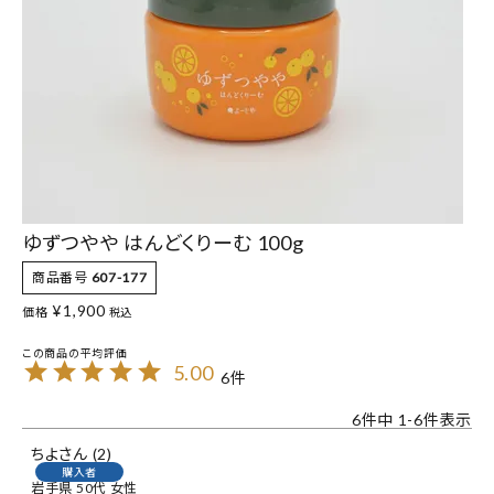
ゆずつやや はんどくりーむ 100g
商品番号
607-177
¥
1,900
価格
税込
5.00
6
6
件中
1
-
6
件表示
ちよ
2
購入者
岩手県
50代
女性