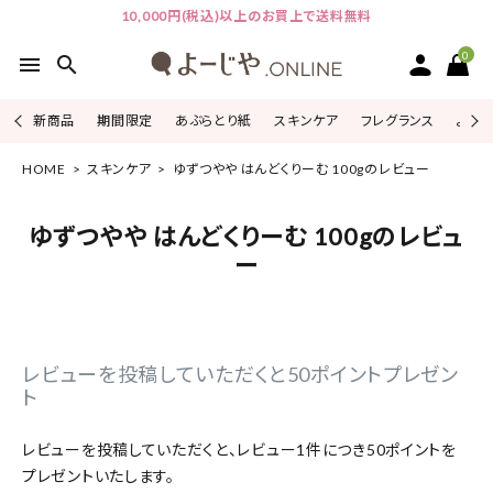
10,000円(税込)以上のお買上で送料無料
0
menu
search
新商品
期間限定
あぶらとり紙
スキンケア
フレグランス
よじこ
HOME
スキンケア
ゆずつやや はんどくりーむ 100gのレビュー
ACCOUNT MENU
ようこそ ゲスト 様
ゆずつやや はんどくりーむ 100gのレビュ
ログイン
会員登録
ー
ピックアップ
カテゴリーから探す
レビューを投稿していただくと50ポイントプレゼン
ト
シリーズから探す
レビューを投稿していただくと、レビュー1件につき50ポイントを
プレゼントいたします。
よーじやについて