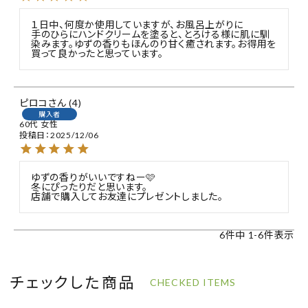
１日中、何度か使用していますが、お風呂上がりに

手のひらにハンドクリームを塗ると、とろける様に肌に馴
染みます。ゆずの香りもほんのり甘く癒されます。お得用を
買って良かったと思っています。
ピロコ
4
購入者
60代
女性
投稿日
2025/12/06
ゆずの香りがいいですねー🩷

冬にぴったりだと思います。

店舗で購入してお友達にプレゼントしました。
6
件中
1
-
6
件表示
チェックした商品
CHECKED ITEMS