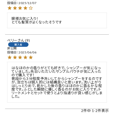
投稿日
2025/12/07
嫁様お気に入り！

とても髪質がよくなったそうです
ベリー
9
購入者
非公開
投稿日
2025/06/06
はなほのかの香りがとても好きで、シャンプーが気になっ
ていました。先日いただいたサンプルパウチが気に入った
ので購入です！

普段から３分程度予洗いしてからシャンプーをするのです
が、泡立ちは個人的には結構良いと思います。洗い上がり
はしっとりめで、乾かした後の香りはほのかに香るかな程
度です。ふとした瞬間に優しく香るのがお気に入りです。ト
リートメントとセットで使うとより指通りが良い感じがしま
2
件中
1
-
2
件表示