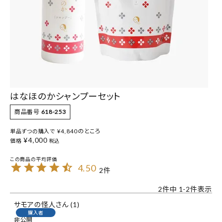
はなほのかシャンプーセット
商品番号
618-253
¥
4,840
のところ
単品ずつの購入で
¥
4,000
価格
税込
4.50
2
2
件中
1
-
2
件表示
サモアの怪人
1
購入者
非公開