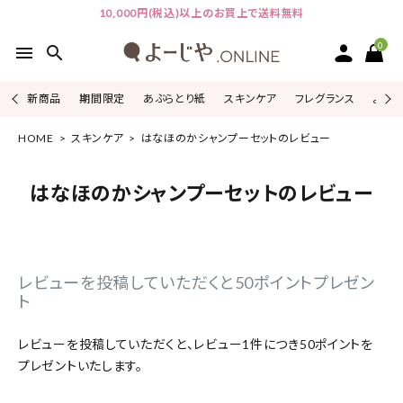
10,000円(税込)以上のお買上で送料無料
0
menu
search
新商品
期間限定
あぶらとり紙
スキンケア
フレグランス
よじこ
HOME
スキンケア
はなほのかシャンプーセットのレビュー
ACCOUNT MENU
ようこそ ゲスト 様
はなほのかシャンプーセットのレビュー
ログイン
会員登録
ピックアップ
レビューを投稿していただくと50ポイントプレゼン
ト
カテゴリーから探す
レビューを投稿していただくと、レビュー1件につき50ポイントを
シリーズから探す
プレゼントいたします。
よーじやについて