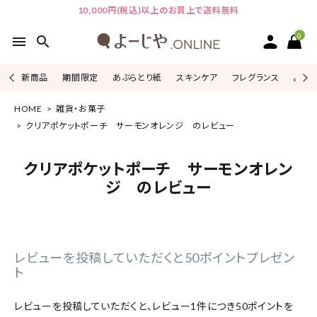
10,000円(税込)以上のお買上で送料無料
0
menu
search
新商品
期間限定
あぶらとり紙
スキンケア
フレグランス
よじこ
HOME
雑貨・お菓子
ACCOUNT MENU
ようこそ ゲスト 様
クリアポケットポーチ サーモンオレンジ のレビュー
ログイン
会員登録
クリアポケットポーチ サーモンオレン
ジ のレビュー
ピックアップ
カテゴリーから探す
レビューを投稿していただくと50ポイントプレゼン
ト
シリーズから探す
レビューを投稿していただくと、レビュー1件につき50ポイントを
よーじやについて