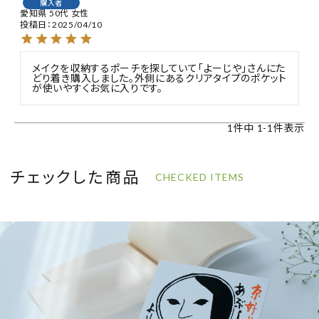
購入者
愛知県
50代
女性
投稿日
2025/04/10
メイクを収納するポーチを探していて「よーじや」さんにた
どり着き購入しました。外側にあるクリアタイプのポケット
が使いやすくお気に入りです。
1
件中
1
-
1
件表示
チェックした商品
CHECKED ITEMS