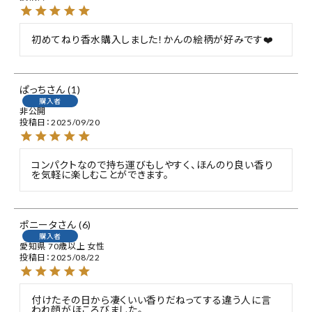
初めてねり香水購入しました！かんの絵柄が好みです❤️
ぱっち
1
購入者
非公開
投稿日
2025/09/20
コンパクトなので持ち運びもしやすく、ほんのり良い香り
を気軽に楽しむことができます。
ポニータ
6
購入者
愛知県
70歳以上
女性
投稿日
2025/08/22
付けたその日から凄くいい香りだねってする違う人に言
われ顔がほころびました。