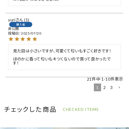
yuri
1
購入者
非公開
投稿日
2025/07/20
見た目は小さいですが、可愛くて匂いもすごく好きです！

ほのかに香って匂いもキツくないので買って良かったで
す！
21
件中
1
-
10
件表示
1
2
3
チェックした商品
CHECKED ITEMS