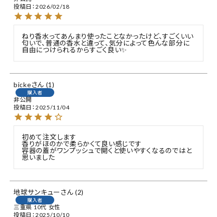
投稿日
2026/02/18
ねり香水ってあんまり使ったことなかったけど、すごくいい
匂いで、普通の香水と違って、気分によって色んな部分に
自由につけられるからすごく良い✨
bicke
1
購入者
非公開
投稿日
2025/11/04
初めて注文します

香りがほのかで柔らかくて良い感じです

容器の蓋がワンプッシュで開くと使いやすくなるのではと
思いました
地球サンキュー
2
購入者
三重県
10代
女性
投稿日
2025/10/10