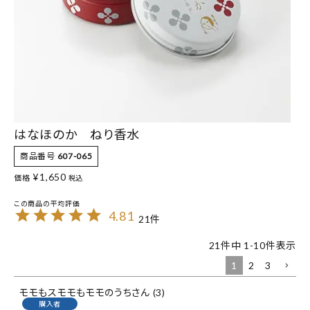
はなほのか ねり香水
商品番号
607-065
¥
1,650
価格
税込
4.81
21
21
件中
1
-
10
件表示
1
2
3
モモもスモモもモモのうち
3
購入者