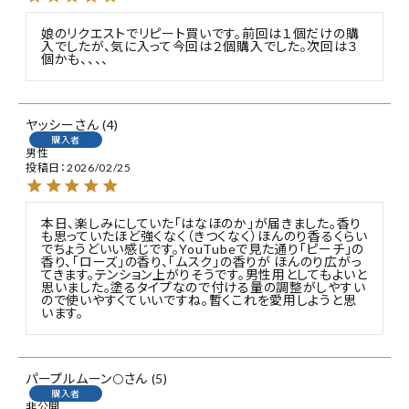
娘のリクエストでリピート買いです。前回は１個だけの購
入でしたが、気に入って今回は２個購入でした。次回は３
個かも、、、、
ヤッシー
4
購入者
男性
投稿日
2026/02/25
本日、楽しみにしていた「はなほのか」が届きました。香り
も思っていたほど強くなく（きつくなく）ほんのり香るくらい
でちょうどいい感じです。YouTubeで見た通り「ピーチ」の
香り、「ローズ」の香り、「ムスク」の香りが ほんのり広がっ
てきます。テンション上がりそうです。男性用としてもよいと
思いました。塗るタイプなので付ける量の調整がしやすい
ので使いやすくていいですね。暫くこれを愛用しようと思
います。
パープルムーン🌕
5
購入者
非公開