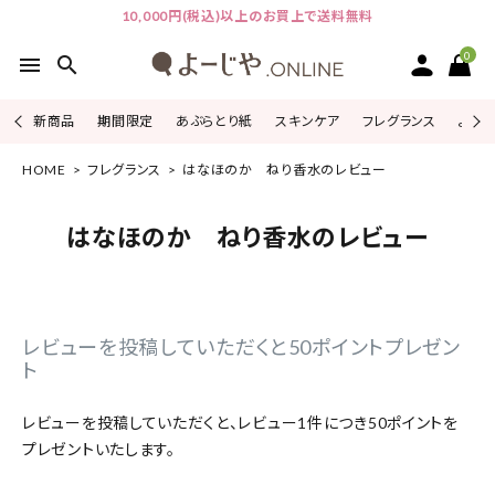
10,000円(税込)以上のお買上で送料無料
0
menu
search
新商品
期間限定
あぶらとり紙
スキンケア
フレグランス
よじこ
HOME
フレグランス
はなほのか ねり香水のレビュー
ACCOUNT MENU
ようこそ ゲスト 様
はなほのか ねり香水のレビュー
ログイン
会員登録
ピックアップ
レビューを投稿していただくと50ポイントプレゼン
ト
カテゴリーから探す
レビューを投稿していただくと、レビュー1件につき50ポイントを
シリーズから探す
プレゼントいたします。
よーじやについて