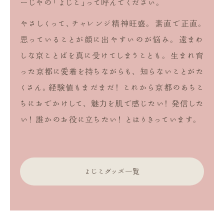
ーじやの「よじこ」って呼んでください。
やさしくって、チャレンジ精神旺盛。
素直で正直。
思っていることが顔に出やすいのが悩み。
遠まわ
しな京ことばを真に受けてしまうことも。
生まれ育
った京都に愛着を持ちながらも、
知らないことがた
くさん。経験値もまだまだ！
これから京都のあちこ
ちにおでかけして、
魅力を肌で感じたい！ 発信した
い！ 誰かのお役に立ちたい！
とはりきっています。
よじこグッズ一覧