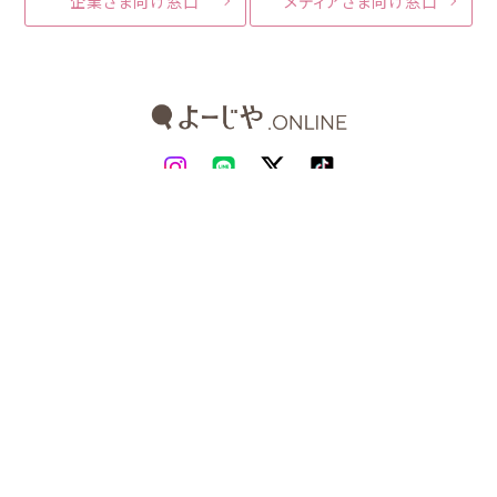
企業さま向け窓口
メディアさま向け窓口
よーじやホームページ
よーじやカフェ
会社概要
店舗情報
特定商取引法
プライバシーポリシー