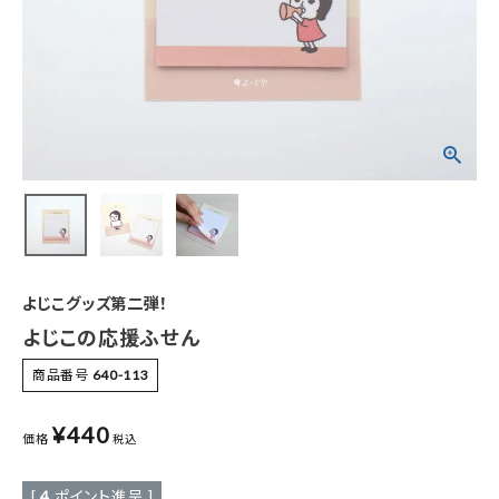
特集
お知らせ
ご利用ガイド
お客さま向け窓口(お問い合わせ)
企業さま向け窓口
よじこグッズ第二弾！
メディアさま向け窓口
よじこの応援ふせん
商品番号
640-113
店舗情報
¥
440
価格
税込
[
4
ポイント進呈 ]