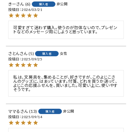
きー
6
非公開
購入者
投稿日
2026/03/21
可愛すぎて迷わず購入。使うのが勿体ないので、プレゼン
トなどのメッセージ用にしようと思っています。
さとん
5
女性
購入者
投稿日
2025/09/25
私は、文房具を、集めることが、好きですが、このよじこさ
んのグッズに、はまっています。付箋、どれを買うか迷って、
よじこの応援ふせんを、買いました。可愛い上に、使いやす
そうです。
ママる
13
非公開
購入者
投稿日
2025/09/14