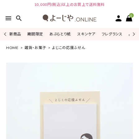
10,000円(税込)以上のお買上で送料無料
0
menu
search
新商品
期間限定
あぶらとり紙
スキンケア
フレグランス
よじこ
HOME
雑貨・お菓子
よじこの応援ふせん
ACCOUNT MENU
ようこそ ゲスト 様
ログイン
会員登録
ピックアップ
カテゴリーから探す
シリーズから探す
よーじやについて