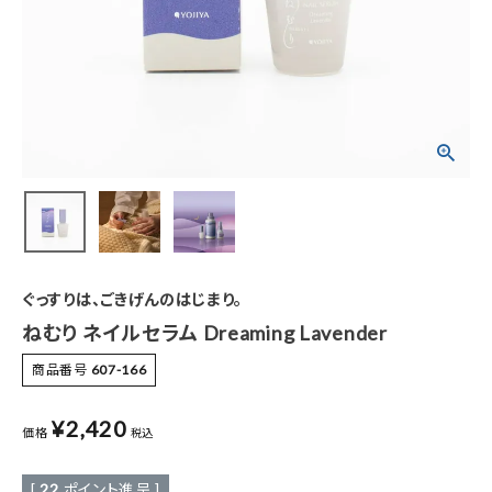
特集
お知らせ
ご利用ガイド
お客さま向け窓口(お問い合わせ)
企業さま向け窓口
ぐっすりは、ごきげんのはじまり。
メディアさま向け窓口
ねむり ネイルセラム Dreaming Lavender
商品番号
607-166
店舗情報
¥
2,420
価格
税込
[
22
ポイント進呈 ]