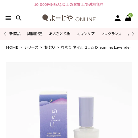
10,000円(税込)以上のお買上で送料無料
0
menu
search
新商品
期間限定
あぶらとり紙
スキンケア
フレグランス
よじこ
HOME
シリーズ
ねむり
ねむり ネイルセラム Dreaming Lavender
ACCOUNT MENU
ようこそ ゲスト 様
ログイン
会員登録
ピックアップ
カテゴリーから探す
シリーズから探す
よーじやについて