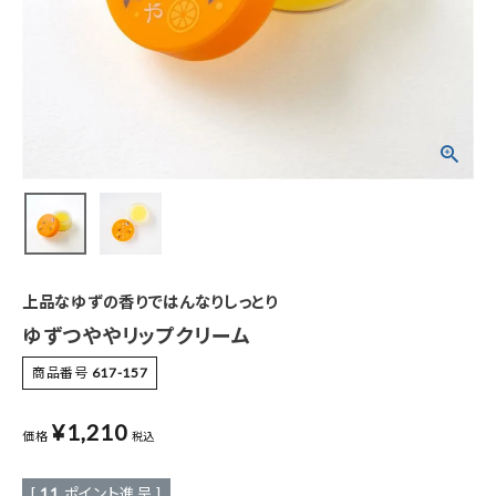
特集
お知らせ
ご利用ガイド
お客さま向け窓口(お問い合わせ)
企業さま向け窓口
上品なゆずの香りではんなりしっとり
メディアさま向け窓口
ゆずつややリップクリーム
商品番号
617-157
店舗情報
¥
1,210
価格
税込
[
11
ポイント進呈 ]