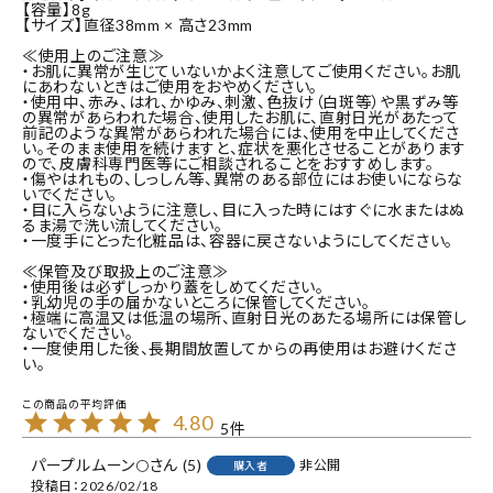
【容量】8g
【サイズ】直径38mm × 高さ23mm
≪使用上のご注意≫
・お肌に異常が生じていないかよく注意してご使用ください。お肌
にあわないときはご使用をおやめください。
・使用中、赤み、はれ、かゆみ、刺激、色抜け（白斑等）や黒ずみ等
の異常があらわれた場合、使用したお肌に、直射日光があたって
前記のような異常があらわれた場合には、使用を中止してくださ
い。そのまま使用を続けますと、症状を悪化させることがあります
ので、皮膚科専門医等にご相談されることをおすすめします。
・傷やはれもの、しっしん等、異常のある部位にはお使いにならな
いでください。
・目に入らないように注意し、目に入った時にはすぐに水またはぬ
るま湯で洗い流してください。
・一度手にとった化粧品は、容器に戻さないようにしてください。
≪保管及び取扱上のご注意≫
・使用後は必ずしっかり蓋をしめてください。
・乳幼児の手の届かないところに保管してください。
・極端に高温又は低温の場所、直射日光のあたる場所には保管し
ないでください。
・一度使用した後、長期間放置してからの再使用はお避けくださ
い。
4.80
5
パープルムーン🌕
5
非公開
購入者
投稿日
2026/02/18