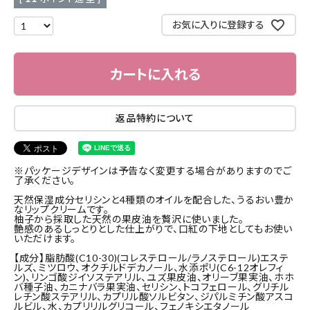
お気に入りに登録する
カートに入れる
返品特約について
※パッケージデザインは予告なく変更する場合がありますのでご
了承ください。
天然保湿成分セリシンと4種類のオイルを配合した、うるおい豊か
なリップクリームです。
柚子から採取した天然の果皮油を贅沢に使いました。
艶感のあるしっとりとした仕上がりで、口紅の下地としてもお使い
いただけます。
【成分】脂肪酸(C10-30)(コレステロール/ラノステロール)エステ
ルズ、ミツロウ、オクチルドデカノール、水添ポリ(C6-12オレフィ
ン)、リンゴ酸ジイソステアリル、ユズ果皮油、オリーブ果実油、ホホ
バ種子油、カニナバラ果実油、セリシン、トコフェロール、グリチル
レチン酸ステアリル、カプリル酸ソルビタン、ジパルミチン酸アスコ
ルビル、水、カプリリルグリコール、フェノキシエタノール