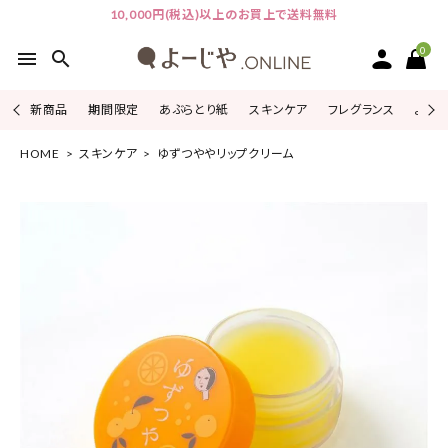
10,000円(税込)以上のお買上で送料無料
0
menu
search
新商品
期間限定
あぶらとり紙
スキンケア
フレグランス
よじこ
HOME
スキンケア
ゆずつややリップクリーム
ACCOUNT MENU
ようこそ ゲスト 様
ログイン
会員登録
ピックアップ
カテゴリーから探す
シリーズから探す
よーじやについて