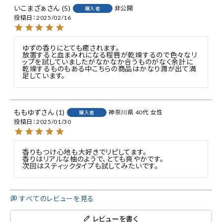
いこまざぁ
5
非公開
購入者
投稿日
2025/02/16
ゆずの香りにとても癒されます。

放置すると血まみれになる程唇が乾燥するので色々なリ
ップを試していましたがなかなか合うものがなく余計に
乾燥するものもある中こちらの商品はかなり潤が出て満
足しています。
ももゆず
1
神奈川県
40代
女性
購入者
投稿日
2025/01/30
香りもつけ心地も大好きでリピしてます。

香りはリアルな柚のようで、とても爽やかです。

次回はスティックタイプも試してみたいです。
すべてのレビューを見る
レビューを書く