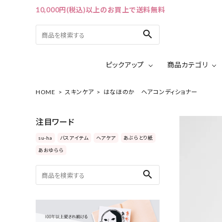
10,000円(税込)以上のお買上で送料無料
search
ピックアップ
商品カテゴリ
HOME
スキンケア
はなほのか ヘアコンディショナー
ACCOUNT MENU
ようこそ ゲスト 様
注目ワード
ログイン
会員登録
su-ha
バスアイテム
ヘアケア
あぶらとり紙
あおゆらら
ピックアップ
search
カテゴリーから探す
シリーズから探す