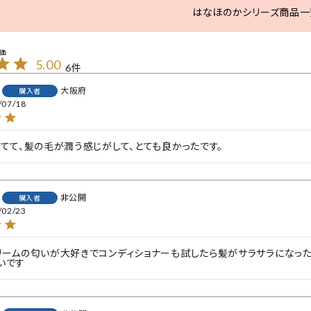
はなほのかシリーズ商品一
5.00
6
大阪府
購入者
/07/18
してて、髪の毛が潤う感じがして、とても良かったです。
非公開
購入者
/02/23
リームの匂いが大好きでコンディショナーも試したら髪がサラサラになった
いです