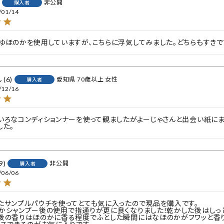
非公開
購入者
/01/14
ゆほのかを使用していますが、こちらに浮気してみました。どちらもすきで
6
愛知県
70歳以上
女性
購入者
/12/16
いろなコンディションナーを使って観ましたがよーじゃさんと出会い紙に
した。
9
非公開
購入者
/06/06
たサンプルパウチを使ってとても気に入ったので現品を購入です。

かシャンプー後の使用で指通りが更に良くなりました!乾かした後はしっと
後の香りはほのかに香る程度でふとした瞬間にはなほのかがフワッと香