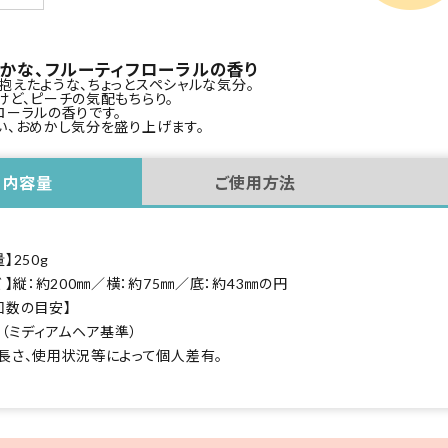
かな、フルーティフローラルの香り
抱えたような、ちょっとスペシャルな気分。
けど、ピーチの気配もちらり。
ローラルの香りです。
い、おめかし気分を盛り上げます。
内容量
ご使用方法
】250g
 】縦：約200㎜／横：約75㎜／底：約43㎜の円
回数の目安】
回（ミディアムヘア基準）
長さ、使用状況等によって個人差有。