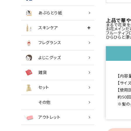
あぶらとり紙
上品で華や
まるで花束を
スキンケア
お花メインだ
フルーティフ
ひらひらと漂
フレグランス
よじこグッズ
雑貨
【内容量
【サイズ
セット
【使用
約50
その他
※髪の
アウトレット