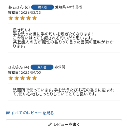
あお
6
愛知県
40代
男性
購入者
投稿日
2026/03/23
良き匂い！

手を洗った後に手の匂いを嗅ぎたくなります！

この匂いはとても癒される匂いだと思います。

某芸能人の方が魔性の香りって言った言葉の意味がわか
ります。
さお
4
非公開
購入者
投稿日
2025/09/05
洗面所で使っています。手を洗うたびお花の香りに包まれ
て、使い心地もしっとりしていてとても良いです。
すべてのレビューを見る
レビューを書く