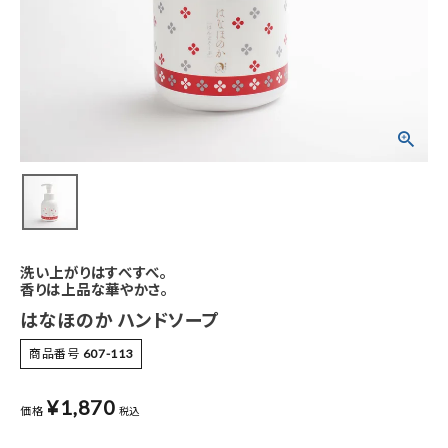
特集
お知らせ
ご利用ガイド
お客さま向け窓口(お問い合わせ)
企業さま向け窓口
洗い上がりはすべすべ。
香りは上品な華やかさ。
メディアさま向け窓口
はなほのか ハンドソープ
店舗情報
商品番号
607-113
¥
1,870
価格
税込