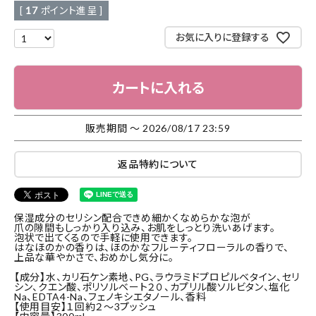
[
17
ポイント進呈 ]
お気に入りに登録する
カートに入れる
販売期間
〜
2026/08/17 23:59
返品特約について
保湿成分のセリシン配合できめ細かくなめらかな泡が
爪の隙間もしっかり入り込み、お肌をしっとり洗いあげます。
泡状で出てくるので手軽に使用できます。
はなほのかの香りは、ほのかなフルーティフローラルの香りで、
上品な華やかさで、おめかし気分に。
【成分】水、カリ石ケン素地、PG、ラウラミドプロピルベタイン、セリ
シン、クエン酸、ポリソルベート２０、カプリル酸ソルビタン、塩化
Na、EDTA4-Na、フェノキシエタノール、香料
【使用目安】１回約２～3プッシュ