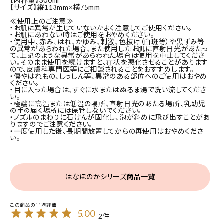
【内容量】300ml
【サイズ】縦113mm×横75mm
≪使用上のご注意≫
・お肌に異常が生じていないかよく注意してご使用ください。
・お肌にあわない時はご使用をおやめください。
・使用中、赤み、はれ、かゆみ、刺激、色抜け（白斑等）や黒ずみ等
の異常があらわれた場合、また使用したお肌に直射日光があたっ
て、上記のような異常があらわれた場合は使用を中止してくださ
い。そのまま使用を続けますと、症状を悪化させることがあります
ので、皮膚科専門医等にご相談されることをおすすめします。
・傷やはれもの、しっしん等、異常のある部位へのご使用はおやめ
ください。
・目に入った場合は、すぐに水またはぬるま湯で洗い流してくださ
い。
・極端に高温または低温の場所、直射日光のあたる場所、乳幼児
の手の届く場所には保管しないでください。
・ノズルのまわりに石けんが固化し、泡が斜めに飛び出すことがあ
りますのでご注意ください。
・一度使用した後、長期間放置してからの再使用はおやめくださ
い。
はなほのかシリーズ商品一覧
5.00
2