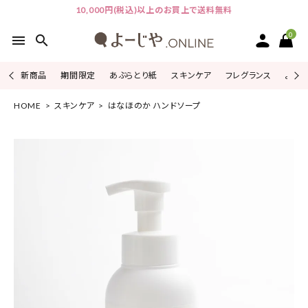
10,000円(税込)以上のお買上で送料無料
0
menu
search
新商品
期間限定
あぶらとり紙
スキンケア
フレグランス
よじこ
HOME
スキンケア
はなほのか ハンドソープ
ACCOUNT MENU
ようこそ ゲスト 様
ログイン
会員登録
ピックアップ
カテゴリーから探す
シリーズから探す
よーじやについて