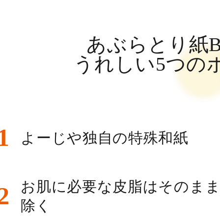
あぶらとり紙B
うれしい5つの
1
よーじや独自の特殊和紙
お肌に必要な皮脂はそのま
2
除く