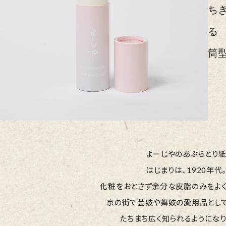
ち
る
筒
よーじやのあぶらとり
はじまりは、1920年代
化粧をおとさず余分な皮脂のみを
よ
京の街で芸妓や舞妓の
愛用品とし
たちまち広く知られるようになり