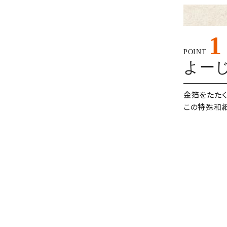
1
POINT
よー
金箔をたたく
この特殊和