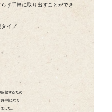
ぎらず手軽に
取り出すことができ
型タイプ
紙
。
く吸収するため
て評判になり
ました。