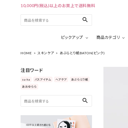
10,000円(税込)以上のお買上で送料無料
search
ピックアップ
商品カテゴリ
HOME
スキンケア
あぶらとり紙BATON(ピンク)
ACCOUNT MENU
ようこそ ゲスト 様
注目ワード
ログイン
会員登録
su-ha
バスアイテム
ヘアケア
あぶらとり紙
あおゆらら
ピックアップ
search
カテゴリーから探す
シリーズから探す