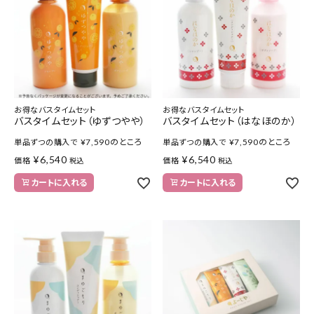
特集
お知らせ
ご利用ガイド
お得なバスタイムセット
お得なバスタイムセット
バスタイムセット（ゆずつやや）
バスタイムセット（はなほのか）
お客さま向け窓口(お問い合わせ)
¥
7,590
のところ
¥
7,590
のところ
単品ずつの購入で
単品ずつの購入で
¥
6,540
¥
6,540
価格
価格
税込
税込
企業さま向け窓口
カートに入れる
カートに入れる
メディアさま向け窓口
店舗情報