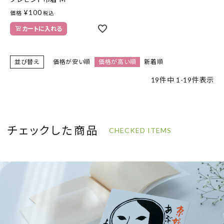
¥
100
価格
税込
カートに入れる
並び替え
価格が安い順
価格が高い順
新着順
19
件中
1
-
19
件表示
チェックした商品
CHECKED ITEMS