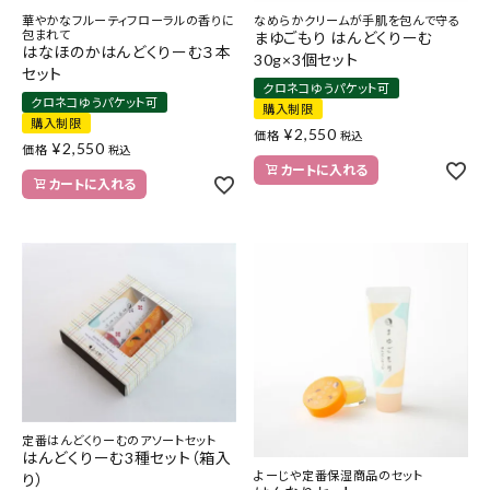
華やかなフルーティフローラルの香りに
なめらかクリームが手肌を包んで守る
包まれて
まゆごもり はんどくりーむ
はなほのかはんどくりーむ３本
30g×3個セット
セット
クロネコゆうパケット可
クロネコゆうパケット可
購入制限
購入制限
¥
2,550
価格
税込
¥
2,550
価格
税込
カートに入れる
カートに入れる
定番はんどくりーむのアソートセット
はんどくりーむ3種セット（箱入
よーじや定番保湿商品のセット
り）