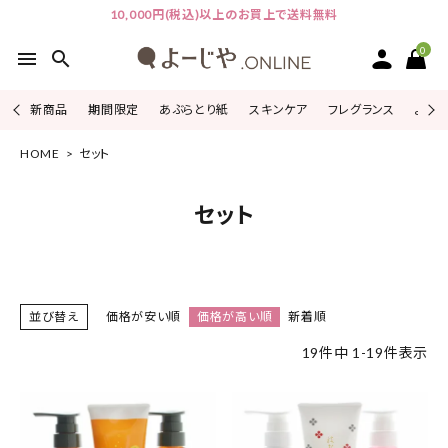
10,000円(税込)以上のお買上で送料無料
0
menu
search
新商品
期間限定
あぶらとり紙
スキンケア
フレグランス
よじこ
HOME
セット
ACCOUNT MENU
ようこそ ゲスト 様
セット
ログイン
会員登録
ピックアップ
並び替え
価格が安い順
価格が高い順
新着順
カテゴリーから探す
19
件中
1
-
19
件表示
シリーズから探す
よーじやについて