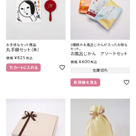
お手頃なセット商品
3種類のお風呂じかんが入ったお得な
セット。
丸手鏡セット（朱）
お風呂じかん アソートセット
¥
825
価格
税込
¥
600
価格
税込
カートに入れる
在庫切れ
詳細を見る