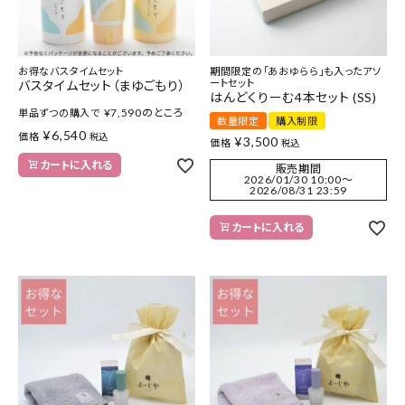
お得なバスタイムセット
期間限定の「あおゆらら」も入ったアソ
ートセット
バスタイムセット（まゆごもり）
はんどくりーむ4本セット (SS)
¥
7,590
のところ
単品ずつの購入で
数量限定
購入制限
¥
6,540
価格
税込
¥
3,500
価格
税込
カートに入れる
販売期間
2026/01/30 10:00
〜
2026/08/31 23:59
カートに入れる