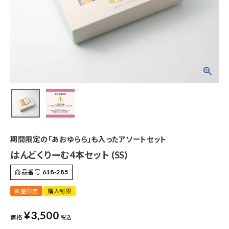
特集
お知らせ
ご利用ガイド
お客さま向け窓口(お問い合わせ)
企業さま向け窓口
期間限定の「あおゆらら」も入ったアソートセット
メディアさま向け窓口
はんどくりーむ4本セット (SS)
商品番号
618-285
店舗情報
数量限定
購入制限
¥
3,500
価格
税込