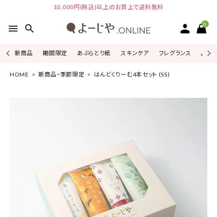
10,000円(税込)以上のお買上で送料無料
0
menu
search
新商品
期間限定
あぶらとり紙
スキンケア
フレグランス
よじこ
HOME
新商品・季節限定
はんどくりーむ4本セット (SS)
ACCOUNT MENU
ようこそ ゲスト 様
ログイン
会員登録
ピックアップ
カテゴリーから探す
シリーズから探す
よーじやについて