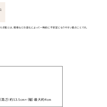
た
らぎ肌とは、環境などの変化によって一時的に不安定になりやすい肌のことです。
（高さ）約13.5cm×（幅）最大約4cm