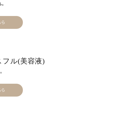
ル。
ちら
ースフル(美容液)
。
ちら