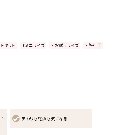
ストキット
＊ミニサイズ
＊お試しサイズ
＊旅行用
えた
テカリも乾燥も気になる