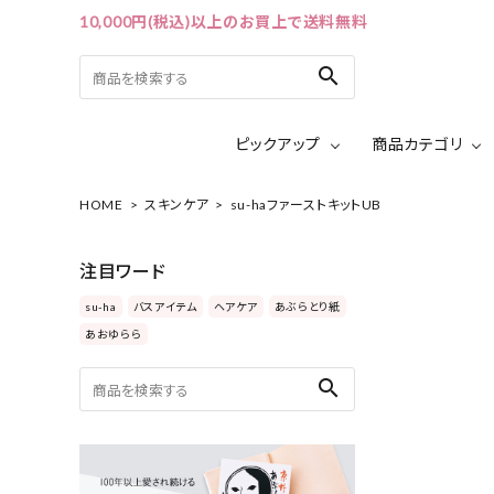
10,000円(税込)以上のお買上で送料無料
search
ピックアップ
商品カテゴリ
HOME
スキンケア
su-haファーストキットUB
ACCOUNT MENU
ようこそ ゲスト 様
注目ワード
ログイン
会員登録
su-ha
バスアイテム
ヘアケア
あぶらとり紙
あおゆらら
ピックアップ
search
カテゴリーから探す
シリーズから探す