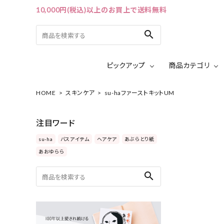
10,000円(税込)以上のお買上で送料無料
search
ピックアップ
商品カテゴリ
HOME
スキンケア
su-haファーストキットUM
ACCOUNT MENU
ようこそ ゲスト 様
注目ワード
ログイン
会員登録
su-ha
バスアイテム
ヘアケア
あぶらとり紙
あおゆらら
ピックアップ
search
カテゴリーから探す
シリーズから探す