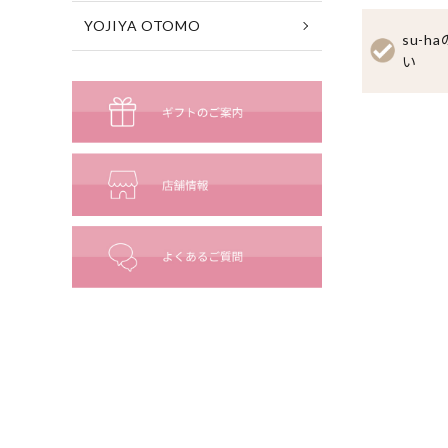
YOJIYA OTOMO
su-
い