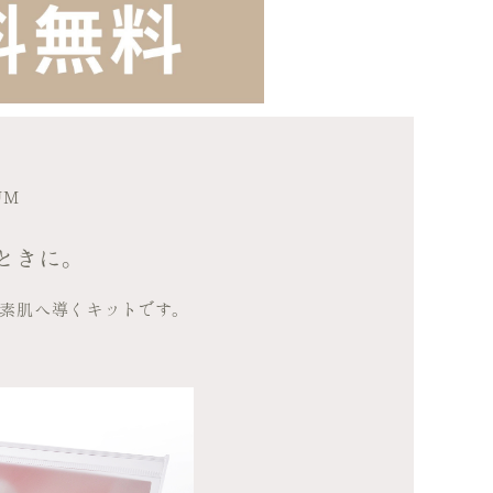
UM
ときに。
素肌へ導くキットです。