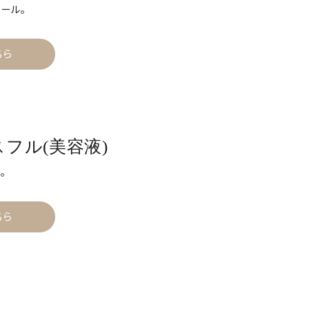
ール。
ちら
ースフル(美容液)
。
ちら