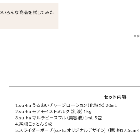
haのいろんな商品を試してみた
※ゆ
セット内容
1.su-ha うるおいチャージローション（化粧水）20mL
2.su-ha モアモイストミルク（乳液）15g
3.su-ha マルチピースフル（美容液）1mL 5包
4.純棉こっとん 5枚
5.スライダーポーチ(su-haオリジナルデザイン) （横）約17.5cm×