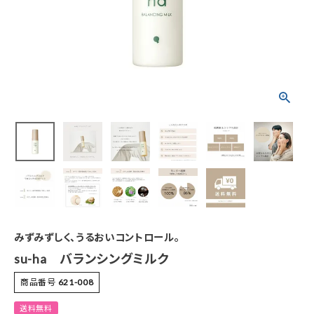
特集
お知らせ
ご利用ガイド
お客さま向け窓口(お問い合わせ)
企業さま向け窓口
メディアさま向け窓口
みずみずしく、うるおいコントロール。
店舗情報
su-ha バランシングミルク
商品番号
621-008
送料無料