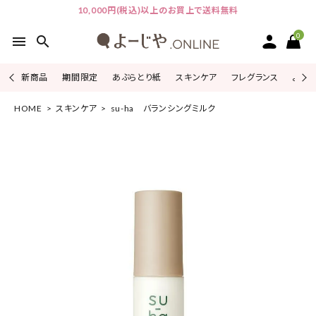
10,000円(税込)以上のお買上で送料無料
0
menu
search
新商品
期間限定
あぶらとり紙
スキンケア
フレグランス
よじこ
HOME
スキンケア
su-ha バランシングミルク
ACCOUNT MENU
ようこそ ゲスト 様
ログイン
会員登録
ピックアップ
カテゴリーから探す
シリーズから探す
よーじやについて