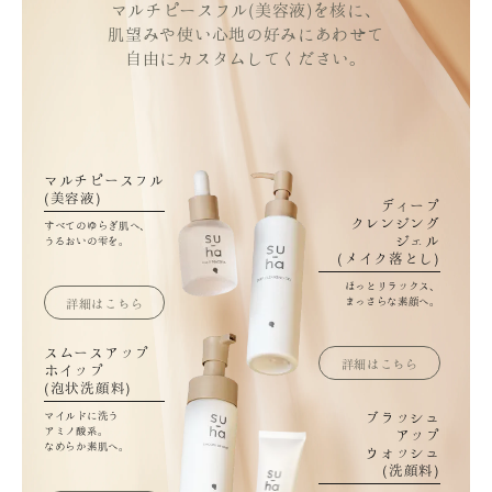
マルチピースフル(美容液)を核に、
肌望みや使い心地の好みにあわせて
自由にカスタムしてください。
マルチピースフル
(美容液)
ディープ
クレンジング
すべてのゆらぎ肌へ、
ジェル
うるおいの雫を。
(メイク落とし)
ほっとリラックス、
まっさらな素顔へ。
詳細はこちら
スムースアップ
詳細はこちら
ホイップ
(泡状洗顔料)
ブラッシュ
マイルドに洗う
アミノ酸系。
アップ
なめらか素肌へ。
ウォッシュ
(洗顔料)