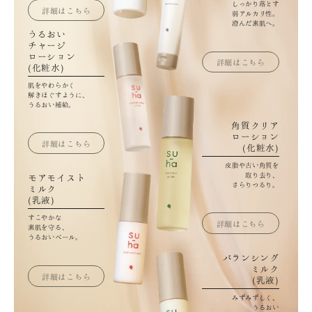
しっかり落とす
詳細はこちら
弱アルカリ性。
澄んだ素肌へ。
うるおい
チャージ
ローション
詳細はこちら
(化粧水)
肌をやわらかく
解きほぐすように、
うるおい補給。
角質クリア
ローション
詳細はこちら
(化粧水)
皮脂や古い角質を
取り去り、
モアモイスト
さらりつるり。
ミルク
(乳液)
すこやかな
詳細はこちら
素肌を守る、
うるおいベール。
バランシング
ミルク
詳細はこちら
(乳液)
みずみずしく、
うるおい