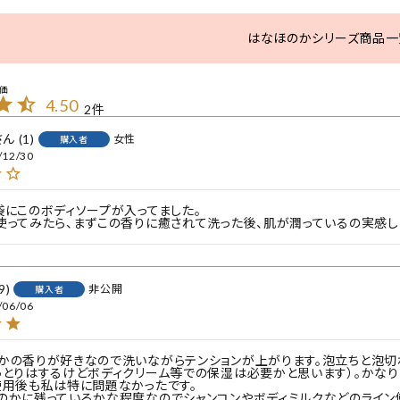
はなほのかシリーズ商品一
4.50
2
1
女性
購入者
/12/30
袋にこのボディソープが入ってました。

使ってみたら、まずこの香りに癒されて洗った後、肌が潤っているの実感し
9
非公開
購入者
/06/06
かの香りが好きなので洗いながらテンションが上がります。泡立ちと泡切
っとりはするけどボディクリーム等での保湿は必要かと思います）。かな
使用後も私は特に問題なかったです。

のかに残っているかな程度なのでシャンコンやボディミルクなどのライン