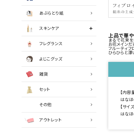
あぶらとり紙
スキンケア
上品で華や
まるで花束を
フレグランス
お花メインだ
フルーティフ
ひらひらと漂
よじこグッズ
雑貨
セット
【内容
はなほ
その他
【サイ
はなほ
アウトレット