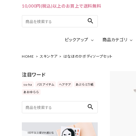
10,000円(税込)以上のお買上で送料無料
search
ピックアップ
商品カテゴリ
HOME
スキンケア
はなほのかボディソープセット
ACCOUNT MENU
ようこそ ゲスト 様
注目ワード
ログイン
会員登録
su-ha
バスアイテム
ヘアケア
あぶらとり紙
あおゆらら
ピックアップ
search
カテゴリーから探す
シリーズから探す