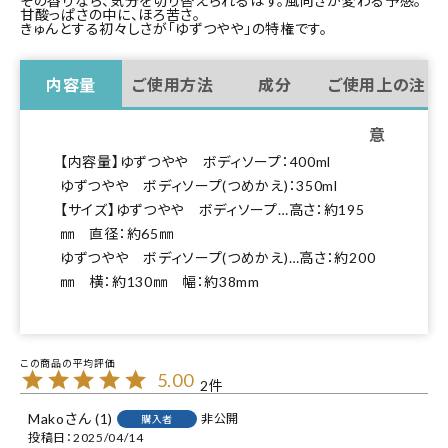
その香りなら、気分を切り替えられるはず。風向きが変わる予感。
甘酸っぱさの中に、ほろ苦さ。
きゅんとする初々しさが「ゆずつやや」の特権です。
内容量
ご使用方法
成分
ご使用上の注
意
【内容量】ゆずつやや ボディソープ：400ml
ゆずつやや ボディソープ(つめかえ)：350ml
【サイズ】ゆずつやや ボディソープ…高さ：約195
㎜ 直径：約65㎜
ゆずつやや ボディソープ(つめかえ)…高さ：約200
㎜ 横：約130㎜ 幅：約38mm
5.00
2
Mako
1
非公開
購入者
投稿日
2025/04/14