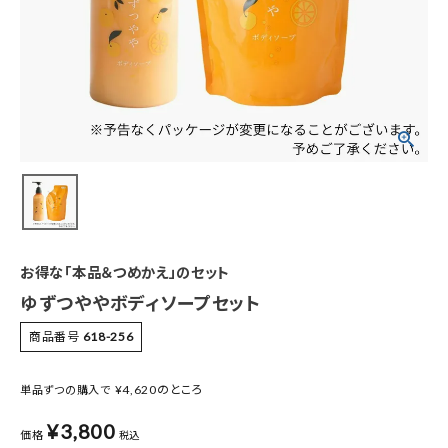
特集
お知らせ
ご利用ガイド
お客さま向け窓口(お問い合わせ)
企業さま向け窓口
お得な「本品＆つめかえ」のセット
メディアさま向け窓口
ゆずつややボディソープセット
商品番号
618-256
店舗情報
¥
4,620
のところ
単品ずつの購入で
¥
3,800
価格
税込