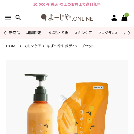
10,000円(税込)以上のお買上で送料無料
0
menu
search
新商品
期間限定
あぶらとり紙
スキンケア
フレグランス
よじこ
HOME
スキンケア
ゆずつややボディソープセット
ACCOUNT MENU
ようこそ ゲスト 様
ログイン
会員登録
ピックアップ
カテゴリーから探す
シリーズから探す
よーじやについて