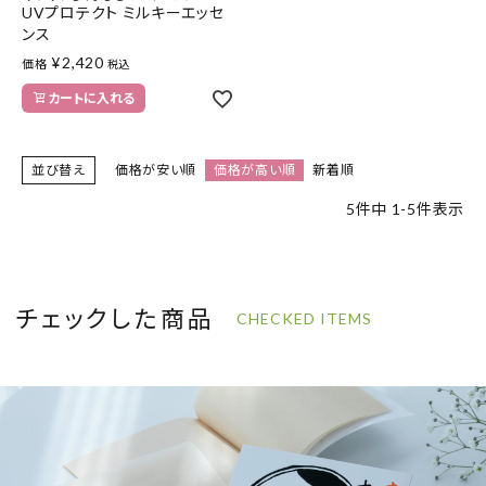
UVプロテクト ミルキーエッセ
ンス
¥
2,420
価格
税込
カートに入れる
並び替え
価格が安い順
価格が高い順
新着順
5
件中
1
-
5
件表示
チェックした商品
CHECKED ITEMS