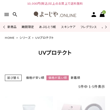
10,000円(税込)以上のお買上で送料無料
0
menu
search
新商品
期間限定
あぶらとり紙
スキンケア
フレグランス
よじこ
HOME
シリーズ
UVプロテクト
ACCOUNT MENU
ようこそ ゲスト 様
UVプロテクト
ログイン
会員登録
ピックアップ
並び替え
価格が安い順
価格が高い順
新着順
カテゴリーから探す
5
件中
1
-
5
件表示
シリーズから探す
よーじやについて