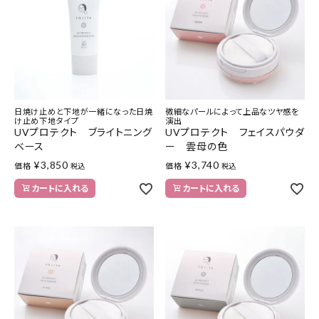
特集
お知らせ
ご利用ガイド
日焼け止めと下地が一緒になった日焼
微細なパールによって上品なツヤ感を
け止め下地タイプ
演出
UVプロテクト ブライトニング
UVプロテクト フェイスパウダ
お客さま向け窓口(お問い合わせ)
ベース
ー 雲母の色
¥
3,850
¥
3,740
価格
価格
税込
税込
企業さま向け窓口
カートに入れる
カートに入れる
メディアさま向け窓口
店舗情報