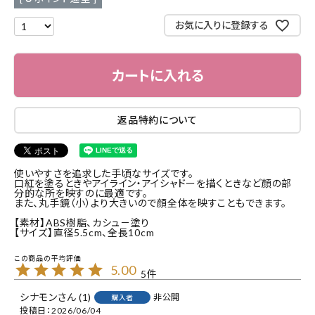
お気に入りに登録する
カートに入れる
返品特約について
使いやすさを追求した手頃なサイズです。
口紅を塗るときやアイライン・アイシャドーを描くときなど顔の部
分的な所を映すのに最適です。
また、丸手鏡（小）より大きいので顔全体を映すこともできます。
【素材】ABS樹脂、カシュ－塗り
【サイズ】直径5.5cm、全長10cm
5.00
5
シナモン
1
非公開
購入者
投稿日
2026/06/04