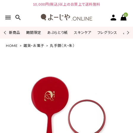
10,000円(税込)以上のお買上で送料無料
0
menu
search
新商品
期間限定
あぶらとり紙
スキンケア
フレグランス
よじこ
HOME
雑貨・お菓子
丸手鏡（大・朱）
ACCOUNT MENU
ようこそ ゲスト 様
ログイン
会員登録
ピックアップ
カテゴリーから探す
シリーズから探す
よーじやについて