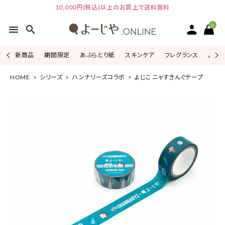
10,000円(税込)以上のお買上で送料無料
0
menu
search
新商品
期間限定
あぶらとり紙
スキンケア
フレグランス
よじこ
HOME
シリーズ
ハンナリーズコラボ
よじこ ニャすきんぐテープ
ACCOUNT MENU
ようこそ ゲスト 様
ログイン
会員登録
ピックアップ
カテゴリーから探す
シリーズから探す
よーじやについて