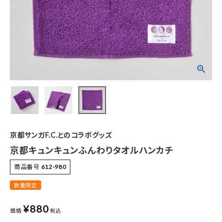
特集
お知らせ
ご利用ガイド
お客さま向け窓口(お問い合わせ)
企業さま向け窓口
京都サンガF.C.とのコラボグッズ
メディアさま向け窓口
京都キュンキュンふんわりタオルハンカチ
商品番号
612-980
店舗情報
数量限定
¥
880
価格
税込