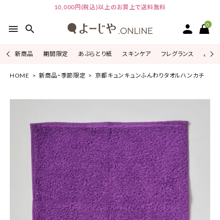
10,000円(税込)以上のお買上で送料無料
0
menu
search
新商品
期間限定
あぶらとり紙
スキンケア
フレグランス
よじこ
HOME
新商品・季節限定
京都キュンキュンふんわりタオルハンカチ
ACCOUNT MENU
ようこそ ゲスト 様
ログイン
会員登録
ピックアップ
カテゴリーから探す
シリーズから探す
よーじやについて