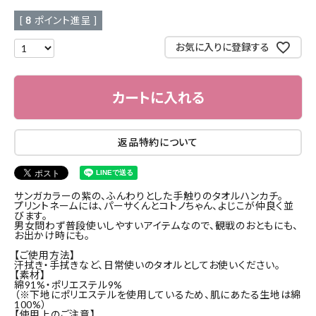
[
8
ポイント進呈 ]
お気に入りに登録する
カートに入れる
返品特約について
サンガカラーの紫の、ふんわりとした手触りのタオルハンカチ。
プリントネームには、パーサくんとコトノちゃん、よじこが仲良く並
びます。
男女問わず普段使いしやすいアイテムなので、観戦のおともにも、
お出かけ時にも。
【ご使用方法】
汗拭き・手拭きなど、日常使いのタオルとしてお使いください。
【素材】
綿91%・ポリエステル9%
（※下地にポリエステルを使用しているため、肌にあたる生地は綿
100%）
【使用上のご注意】