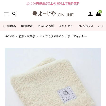
10,000円(税込)以上のお買上で送料無料
0
menu
search
新商品
期間限定
あぶらとり紙
スキンケア
フレグランス
よじこ
HOME
雑貨・お菓子
ふんわりタオルハンカチ アイボリー
ACCOUNT MENU
ようこそ ゲスト 様
ログイン
会員登録
ピックアップ
カテゴリーから探す
シリーズから探す
よーじやについて