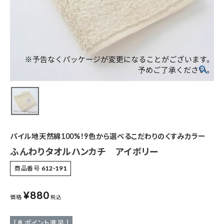
特集
お知らせ
ご利用ガイド
お客さま向け窓口(お問い合わせ)
企業さま向け窓口
パイル地天然綿100%！9色から選べるこだわりのくすみカラー
メディアさま向け窓口
ふんわりタオルハンカチ アイボリー
商品番号
612-191
店舗情報
¥
880
価格
税込
[
8
ポイント進呈 ]