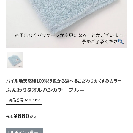
特集
お知らせ
ご利用ガイド
お客さま向け窓口(お問い合わせ)
企業さま向け窓口
パイル地天然綿100%！9色から選べるこだわりのくすみカラー
メディアさま向け窓口
ふんわりタオルハンカチ ブルー
商品番号
612-189
店舗情報
¥
880
価格
税込
[
8
ポイント進呈 ]