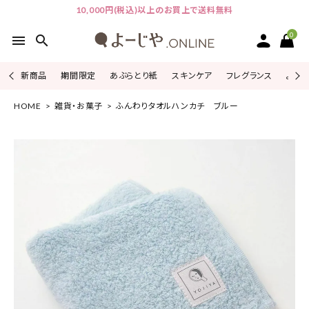
10,000円(税込)以上のお買上で送料無料
0
menu
search
新商品
期間限定
あぶらとり紙
スキンケア
フレグランス
よじこ
HOME
雑貨・お菓子
ふんわりタオルハンカチ ブルー
ACCOUNT MENU
ようこそ ゲスト 様
ログイン
会員登録
ピックアップ
カテゴリーから探す
シリーズから探す
よーじやについて