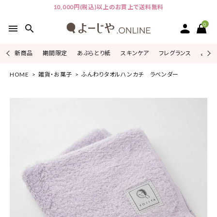
10,000円(税込)以上のお買上で送料無料
0
menu
search
新商品
期間限定
あぶらとり紙
スキンケア
フレグランス
よじこ
HOME
雑貨・お菓子
ふんわりタオルハンカチ ラベンダー
ACCOUNT MENU
ようこそ ゲスト 様
ログイン
会員登録
ピックアップ
カテゴリーから探す
シリーズから探す
よーじやについて