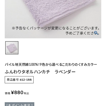
特集
お知らせ
ご利用ガイド
お客さま向け窓口(お問い合わせ)
企業さま向け窓口
パイル地天然綿100%！9色から選べるこだわりのくすみカラー
メディアさま向け窓口
ふんわりタオルハンカチ ラベンダー
商品番号
612-188
店舗情報
¥
880
価格
税込
[
8
ポイント進呈 ]