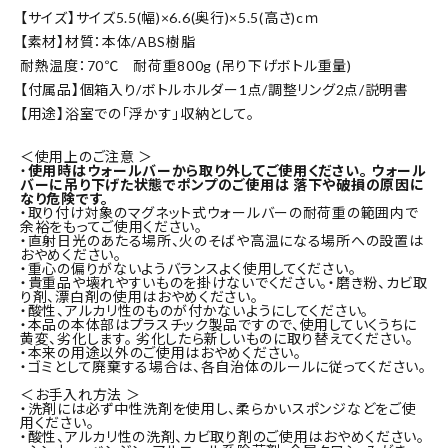
【サイズ】サイズ5.5(幅)×6.6(奥行)×5.5(高さ)cｍ
【素材】材質：本体/ABS樹脂
耐熱温度：70℃ 耐荷重800g (吊り下げボトル重量)
【付属品】個箱入り/ボトルホルダー1点/調整リング2点/説明書
【用途】浴室での「浮かす」収納として。
＜使用上のご注意 ＞
・
使用時はウォールバーから取り外してご使用ください。 ウォール
バーに吊り下げた状態でポンプのご使用は 落下や破損の原因に
なり危険です。
・取り付け対象のマグネット式ウォールバーの耐荷重の範囲内で
余裕をもってご使用ください。
・直射日光のあたる場所、火のそばや高温になる場所への設置は
おやめください。
・重心の偏りがないようバランスよく使用してください。
・貴重品や壊れやすいものを掛けないでください。・磨き粉、カビ取
り剤、漂白剤の使用はおやめください。
・酸性、アルカリ性のものが付かないようにしてください。
・本品の本体部はプラスチック製品ですので、使用していくうちに
黄変、劣化します。 劣化したら新しいものに取り替えてください。
・本来の用途以外のご使用はおやめください。
・ゴミとして廃棄する場合は、各自治体のルールに従ってください。
＜お手入れ方法 ＞
・洗剤には必ず中性洗剤を使用し、柔らかいスポンジなどをご使
用ください。
・酸性、アルカリ性の洗剤、カビ取り剤のご使用はおやめください。