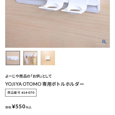
特集
お知らせ
ご利用ガイド
お客さま向け窓口(お問い合わせ)
企業さま向け窓口
メディアさま向け窓口
よーじや商品の「お供」として
YOJIYA OTOMO 専用ボトルホルダー
店舗情報
商品番号
614-070
¥
550
価格
税込