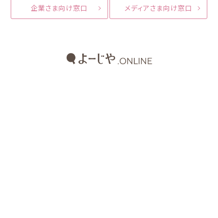
企業さま向け窓口
メディアさま向け窓口
よーじやホームページ
よーじやカフェ
会社概要
店舗情報
特定商取引法
プライバシーポリシー