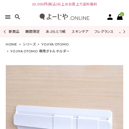
10,000円(税込)以上のお買上で送料無料
0
menu
search
新商品
期間限定
あぶらとり紙
スキンケア
フレグランス
よじこ
HOME
シリーズ
YOJIYA OTOMO
ACCOUNT MENU
ようこそ ゲスト 様
YOJIYA OTOMO 専用ボトルホルダー
ログイン
会員登録
ピックアップ
カテゴリーから探す
シリーズから探す
よーじやについて