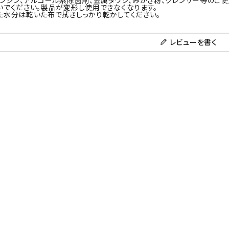
ベンジン、アルコール系除菌剤、金属タワシ、みがき粉、クレンザー等のご
いでください。製品が変形し使用できなくなります。
た水分は乾いた布で拭きしっかり乾かしてください。
レビューを書く