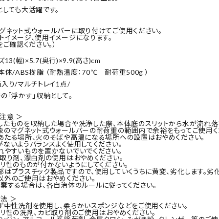
としても大活躍です。
グネット式ウォールバーに取り付けてご使用ください。
トイメージ、使用イメージになります。
をご確認ください。）
3(幅)×5.7(奥行)×9.9(高さ)cm
本体/ABS樹脂 （耐熱温度：70℃ 耐荷重500g ）
入り/マルチトレイ1点/
での「浮かす」収納として。
注意 ＞
したものを収納した場合や洗浄した際、本体底のスリットから水が流れ落
象のマグネット式ウォールバーの耐荷重の範囲内で余裕をもってご使用く
あたる場所、火のそばや高温になる場所への設置はおやめください。
がないようバランスよく使用してください。
れやすいものを置かないでいでください。
ビ取り剤、漂白剤の使用はおやめください。
カリ性のものが付かないようにしてください。
部はプラスチック製品ですので、使用していくうちに黄変、劣化します。劣
以外のご使用はおやめください。
廃棄する場合は、各自治体のルールに従ってください。
法 ＞
ず中性洗剤を使用し、柔らかいスポンジなどをご使用ください。
カリ性の洗剤、カビ取り剤のご使用はおやめください。