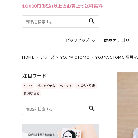
10,000円(税込)以上のお買上で送料無料
search
ピックアップ
商品カテゴリ
HOME
シリーズ
YOJIYA OTOMO
YOJIYA OTOMO 専用
ACCOUNT MENU
ようこそ ゲスト 様
注目ワード
ログイン
会員登録
su-ha
バスアイテム
ヘアケア
あぶらとり紙
あおゆらら
ピックアップ
search
カテゴリーから探す
シリーズから探す