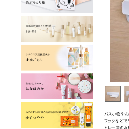
よーじやについて
特集
お知らせ
ご利用ガイド
お客さま向け窓口(お問い合わせ)
企業さま向け窓口
メディアさま向け窓口
店舗情報
バス小物やお
フックなどで
トレー底の水