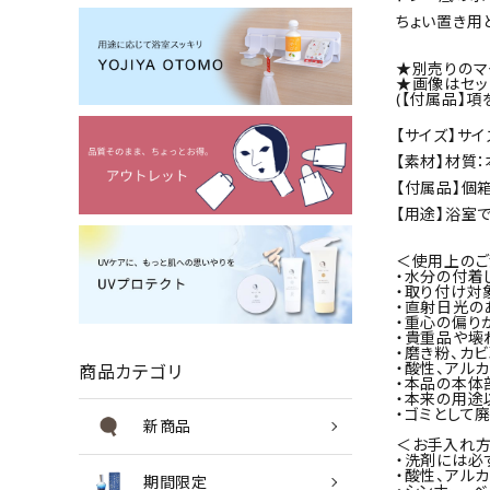
ちょい置き用
★別売りのマ
★画像はセッ
(【付属品】項
【サイズ】サイズ1
【素材】材質：
【付属品】個箱
【用途】浴室
＜使用上のご
・水分の付着
・取り付け対
・直射日光の
・重心の偏り
・貴重品や壊
・磨き粉、カ
・酸性、アル
商品カテゴリ
・本品の本体
・本来の用途
・ゴミとして
新商品
＜お手入れ方
・洗剤には必
・酸性、アル
期間限定