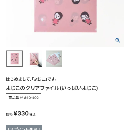
特集
お知らせ
ご利用ガイド
お客さま向け窓口(お問い合わせ)
企業さま向け窓口
はじめまして、「よじこ」です。
メディアさま向け窓口
よじこのクリアファイル(いっぱいよじこ)
商品番号
640-102
店舗情報
¥
330
価格
税込
[
3
ポイント進呈 ]