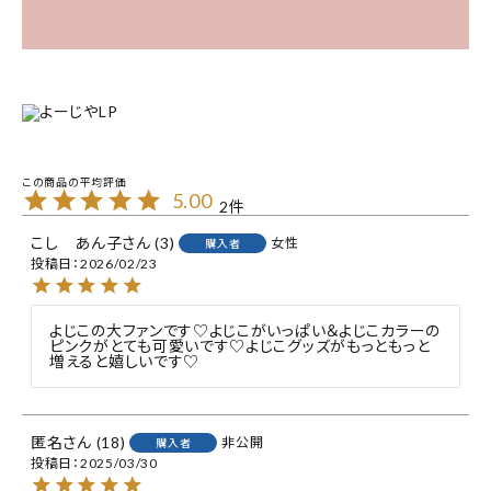
5.00
2
こし あん子
3
女性
購入者
投稿日
2026/02/23
よじこの大ファンです♡よじこがいっぱい＆よじこカラーの
ピンクがとても可愛いです♡よじこグッズがもっともっと
増えると嬉しいです♡
匿名
18
非公開
購入者
投稿日
2025/03/30