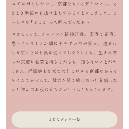
おでかけもしたいし、京都をもっと知りたいし。
と
きどき手鏡から抜け出してみることにしました。
よ
ーじやの「よじこ」って呼んでください。
やさしくって、チャレンジ精神旺盛。
素直で正直。
思っていることが顔に出やすいのが悩み。
遠まわ
しな京ことばを真に受けてしまうことも。
生まれ育
った京都に愛着を持ちながらも、
知らないことがた
くさん。経験値もまだまだ！
これから京都のあちこ
ちにおでかけして、
魅力を肌で感じたい！ 発信した
い！ 誰かのお役に立ちたい！
とはりきっています。
よじこグッズ一覧