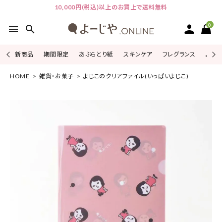
10,000円(税込)以上のお買上で送料無料
0
menu
search
新商品
期間限定
あぶらとり紙
スキンケア
フレグランス
よじこ
HOME
雑貨・お菓子
よじこのクリアファイル(いっぱいよじこ)
ACCOUNT MENU
ようこそ ゲスト 様
ログイン
会員登録
ピックアップ
カテゴリーから探す
シリーズから探す
よーじやについて